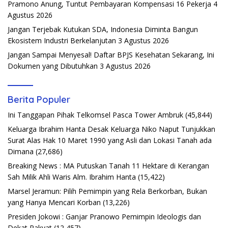
Pramono Anung, Tuntut Pembayaran Kompensasi 16 Pekerja
4
Agustus 2026
Jangan Terjebak Kutukan SDA, Indonesia Diminta Bangun
Ekosistem Industri Berkelanjutan
3 Agustus 2026
Jangan Sampai Menyesal! Daftar BPJS Kesehatan Sekarang, Ini
Dokumen yang Dibutuhkan
3 Agustus 2026
Berita Populer
Ini Tanggapan Pihak Telkomsel Pasca Tower Ambruk
(45,844)
Keluarga Ibrahim Hanta Desak Keluarga Niko Naput Tunjukkan
Surat Alas Hak 10 Maret 1990 yang Asli dan Lokasi Tanah ada
Dimana
(27,686)
Breaking News : MA Putuskan Tanah 11 Hektare di Kerangan
Sah Milik Ahli Waris Alm. Ibrahim Hanta
(15,422)
Marsel Jeramun: Pilih Pemimpin yang Rela Berkorban, Bukan
yang Hanya Mencari Korban
(13,226)
Presiden Jokowi : Ganjar Pranowo Pemimpin Ideologis dan
Dekat Rakyat
(12,457)