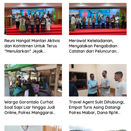
Reuni Hangat Mantan Aktivis
Merawat Keteladanan,
dan Komitmen Untuk Terus
Menyalakan Pengabdian :
“Menularkan” Jejak
Catatan dari Peluncuran
Kemanusiaan Pater Marsel
Buku Karya dan Dedikasi
Agot, SVD
Pater Marsel Agot, SVD
Warga Gorontalo Curhat
Travel Agent Sulit Dihubungi,
Soal Sapi Liar hingga Judi
Empat Turis Asing Datangi
Online, Polres Manggarai
Polres Mabar, Dana Rp14
Barat Janji Tindak Lanjuti
Juta Akhirnya Kembali