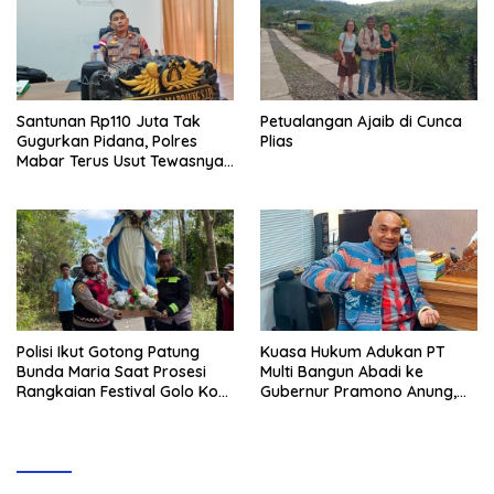
Santunan Rp110 Juta Tak
Petualangan Ajaib di Cunca
Gugurkan Pidana, Polres
Plias
Mabar Terus Usut Tewasnya
Dua WN China di Pulau Kelor
Polisi Ikut Gotong Patung
Kuasa Hukum Adukan PT
Bunda Maria Saat Prosesi
Multi Bangun Abadi ke
Rangkaian Festival Golo Koe
Gubernur Pramono Anung,
2026
Tuntut Pembayaran
Kompensasi 16 Pekerja