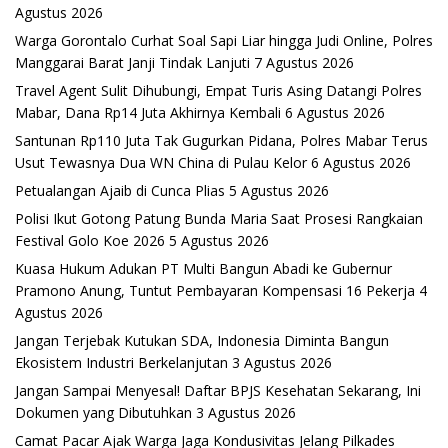
Agustus 2026
Warga Gorontalo Curhat Soal Sapi Liar hingga Judi Online, Polres
Manggarai Barat Janji Tindak Lanjuti
7 Agustus 2026
Travel Agent Sulit Dihubungi, Empat Turis Asing Datangi Polres
Mabar, Dana Rp14 Juta Akhirnya Kembali
6 Agustus 2026
Santunan Rp110 Juta Tak Gugurkan Pidana, Polres Mabar Terus
Usut Tewasnya Dua WN China di Pulau Kelor
6 Agustus 2026
Petualangan Ajaib di Cunca Plias
5 Agustus 2026
Polisi Ikut Gotong Patung Bunda Maria Saat Prosesi Rangkaian
Festival Golo Koe 2026
5 Agustus 2026
Kuasa Hukum Adukan PT Multi Bangun Abadi ke Gubernur
Pramono Anung, Tuntut Pembayaran Kompensasi 16 Pekerja
4
Agustus 2026
Jangan Terjebak Kutukan SDA, Indonesia Diminta Bangun
Ekosistem Industri Berkelanjutan
3 Agustus 2026
Jangan Sampai Menyesal! Daftar BPJS Kesehatan Sekarang, Ini
Dokumen yang Dibutuhkan
3 Agustus 2026
Camat Pacar Ajak Warga Jaga Kondusivitas Jelang Pilkades