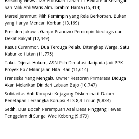
Breaking News : MA Putuskan Tanah 11 Hektare di Kerangan
Sah Milik Ahli Waris Alm. Ibrahim Hanta
(15,414)
Marsel Jeramun: Pilih Pemimpin yang Rela Berkorban, Bukan
yang Hanya Mencari Korban
(13,169)
Presiden Jokowi : Ganjar Pranowo Pemimpin Ideologis dan
Dekat Rakyat
(12,449)
Kasus Curanmor, Dua Terduga Pelaku Ditangkap Warga, Satu
Kabur ke Hutan
(11,775)
Takut Dijerat Hukum, ASN Pilih Dimutasi daripada Jadi PPK
Proyek Rp7 Miliar Jalan Hita–Bari
(11,614)
Fransiska Yang Mengaku Owner Restoran Primarasa Diduga
Akan Melarikan Diri dari Labuan Bajo
(10,747)
Solidaritas Anti Korupsi : Kejagung Diskriminatif Dalam
Penetapan Tersangka Korupsi BTS 8,3 Triliun
(9,834)
Sedih, Dua Bocah Perempuan Asal Desa Pinggang Tewas
Tenggelam di Sungai Wae Kebong
(9,679)