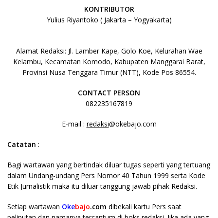
KONTRIBUTOR
Yulius Riyantoko ( Jakarta – Yogyakarta)
Alamat Redaksi: Jl. Lamber Kape, Golo Koe, Kelurahan Wae
Kelambu, Kecamatan Komodo, Kabupaten Manggarai Barat,
Provinsi Nusa Tenggara Timur (NTT), Kode Pos 86554.
CONTACT PERSON
082235167819
E-mail :
redaksi
@okebajo.com
Catatan
:
Bagi wartawan yang bertindak diluar tugas seperti yang tertuang
dalam Undang-undang Pers Nomor 40 Tahun 1999 serta Kode
Etik Jurnalistik maka itu diluar tanggung jawab pihak Redaksi.
Setiap wartawan
Oke
bajo
.com
dibekali kartu Pers saat
peliputan dan namanya tercantum di boks redaksi. Jika ada yang