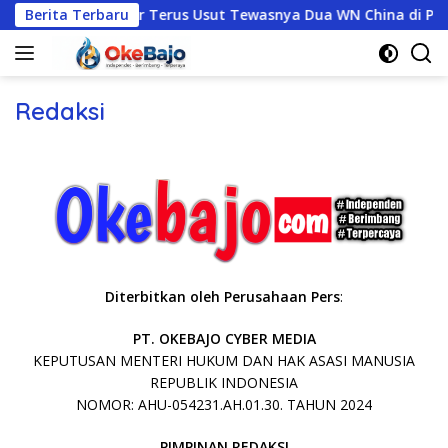
Langsung
a, Polres Mabar Terus Usut Tewasnya Dua WN China di Pulau K
Berita Terbaru
ke
konten
Redaksi
Diterbitkan oleh Perusahaan Pers
:
PT. OKEBAJO CYBER MEDIA
KEPUTUSAN MENTERI HUKUM DAN HAK ASASI MANUSIA
REPUBLIK INDONESIA
NOMOR: AHU-054231.AH.01.30. TAHUN 2024
PIMPINAN REDAKSI