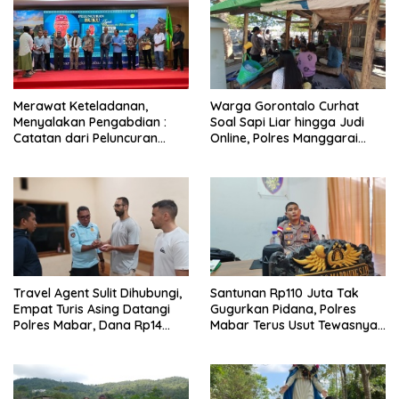
Merawat Keteladanan,
Warga Gorontalo Curhat
Menyalakan Pengabdian :
Soal Sapi Liar hingga Judi
Catatan dari Peluncuran
Online, Polres Manggarai
Buku Karya dan Dedikasi
Barat Janji Tindak Lanjuti
Pater Marsel Agot, SVD
Travel Agent Sulit Dihubungi,
Santunan Rp110 Juta Tak
Empat Turis Asing Datangi
Gugurkan Pidana, Polres
Polres Mabar, Dana Rp14
Mabar Terus Usut Tewasnya
Juta Akhirnya Kembali
Dua WN China di Pulau Kelor