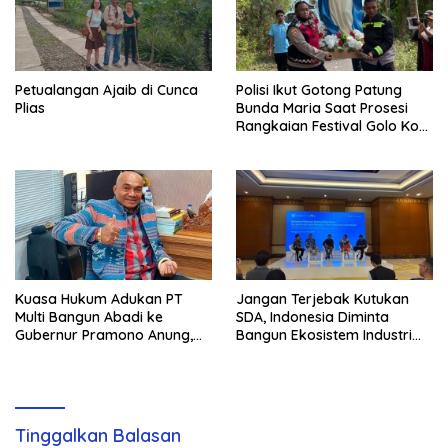
Petualangan Ajaib di Cunca
Polisi Ikut Gotong Patung
Plias
Bunda Maria Saat Prosesi
Rangkaian Festival Golo Koe
2026
Kuasa Hukum Adukan PT
Jangan Terjebak Kutukan
Multi Bangun Abadi ke
SDA, Indonesia Diminta
Gubernur Pramono Anung,
Bangun Ekosistem Industri
Tuntut Pembayaran
Berkelanjutan
Kompensasi 16 Pekerja
Tinggalkan Balasan