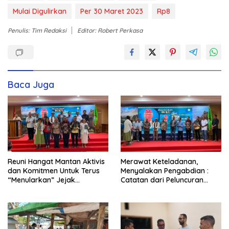
Mulai Digulirkan
Per 30 Maret 2023
Rp8
Penulis: Tim Redaksi
Editor: Robert Perkasa
Baca Juga
Reuni Hangat Mantan Aktivis
Merawat Keteladanan,
dan Komitmen Untuk Terus
Menyalakan Pengabdian :
“Menularkan” Jejak
Catatan dari Peluncuran
Kemanusiaan Pater Marsel
Buku Karya dan Dedikasi
Agot, SVD
Pater Marsel Agot, SVD