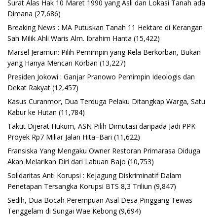
Surat Alas Hak 10 Maret 1990 yang Asli dan Lokasi Tanah ada
Dimana
(27,686)
Breaking News : MA Putuskan Tanah 11 Hektare di Kerangan
Sah Milik Ahli Waris Alm. Ibrahim Hanta
(15,422)
Marsel Jeramun: Pilih Pemimpin yang Rela Berkorban, Bukan
yang Hanya Mencari Korban
(13,227)
Presiden Jokowi : Ganjar Pranowo Pemimpin Ideologis dan
Dekat Rakyat
(12,457)
Kasus Curanmor, Dua Terduga Pelaku Ditangkap Warga, Satu
Kabur ke Hutan
(11,784)
Takut Dijerat Hukum, ASN Pilih Dimutasi daripada Jadi PPK
Proyek Rp7 Miliar Jalan Hita–Bari
(11,622)
Fransiska Yang Mengaku Owner Restoran Primarasa Diduga
Akan Melarikan Diri dari Labuan Bajo
(10,753)
Solidaritas Anti Korupsi : Kejagung Diskriminatif Dalam
Penetapan Tersangka Korupsi BTS 8,3 Triliun
(9,847)
Sedih, Dua Bocah Perempuan Asal Desa Pinggang Tewas
Tenggelam di Sungai Wae Kebong
(9,694)