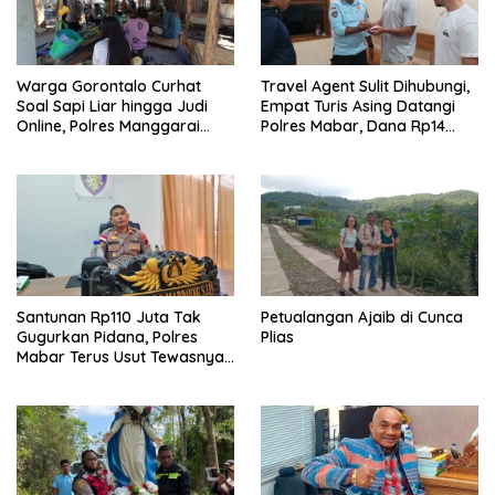
Warga Gorontalo Curhat
Travel Agent Sulit Dihubungi,
Soal Sapi Liar hingga Judi
Empat Turis Asing Datangi
Online, Polres Manggarai
Polres Mabar, Dana Rp14
Barat Janji Tindak Lanjuti
Juta Akhirnya Kembali
Santunan Rp110 Juta Tak
Petualangan Ajaib di Cunca
Gugurkan Pidana, Polres
Plias
Mabar Terus Usut Tewasnya
Dua WN China di Pulau Kelor