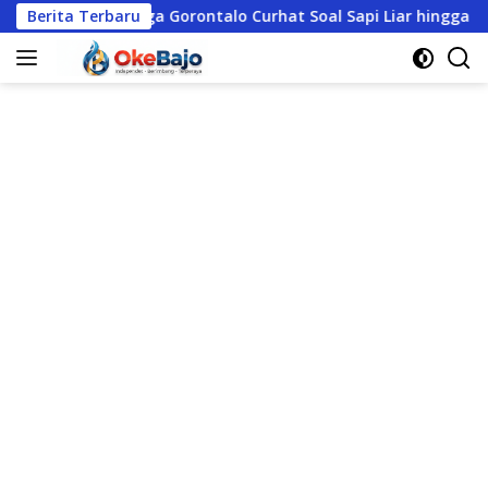
Langsung
Gorontalo Curhat Soal Sapi Liar hingga Judi Online, Polres Mang
Berita Terbaru
ke
konten