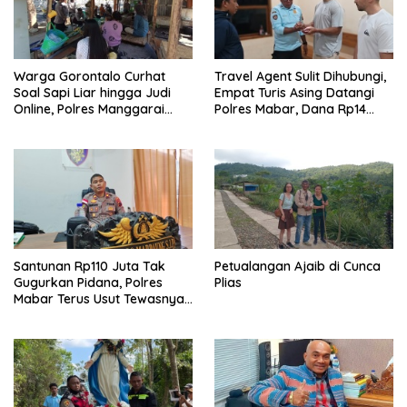
Warga Gorontalo Curhat
Travel Agent Sulit Dihubungi,
Soal Sapi Liar hingga Judi
Empat Turis Asing Datangi
Online, Polres Manggarai
Polres Mabar, Dana Rp14
Barat Janji Tindak Lanjuti
Juta Akhirnya Kembali
Santunan Rp110 Juta Tak
Petualangan Ajaib di Cunca
Gugurkan Pidana, Polres
Plias
Mabar Terus Usut Tewasnya
Dua WN China di Pulau Kelor