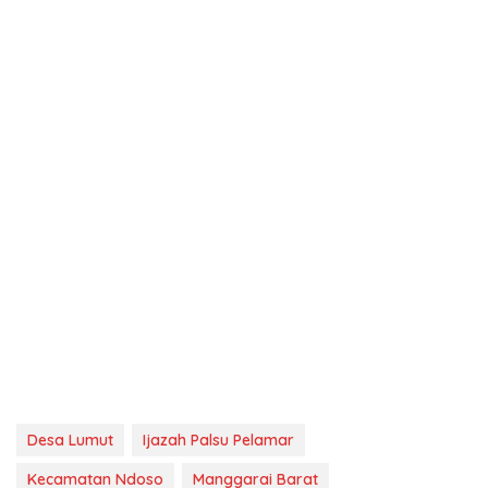
Desa Lumut
Ijazah Palsu Pelamar
Kecamatan Ndoso
Manggarai Barat