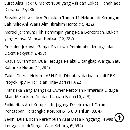
Surat Alas Hak 10 Maret 1990 yang Asli dan Lokasi Tanah ada
Dimana
(27,686)
Breaking News : MA Putuskan Tanah 11 Hektare di Kerangan
Sah Milik Ahli Waris Alm. Ibrahim Hanta
(15,422)
Marsel Jeramun: Pilih Pemimpin yang Rela Berkorban, Bukan
yang Hanya Mencari Korban
(13,227)
Presiden Jokowi : Ganjar Pranowo Pemimpin Ideologis dan
Dekat Rakyat
(12,457)
Kasus Curanmor, Dua Terduga Pelaku Ditangkap Warga, Satu
Kabur ke Hutan
(11,784)
Takut Dijerat Hukum, ASN Pilih Dimutasi daripada Jadi PPK
Proyek Rp7 Miliar Jalan Hita–Bari
(11,622)
Fransiska Yang Mengaku Owner Restoran Primarasa Diduga
Akan Melarikan Diri dari Labuan Bajo
(10,753)
Solidaritas Anti Korupsi : Kejagung Diskriminatif Dalam
Penetapan Tersangka Korupsi BTS 8,3 Triliun
(9,847)
Sedih, Dua Bocah Perempuan Asal Desa Pinggang Tewas
Tenggelam di Sungai Wae Kebong
(9,694)