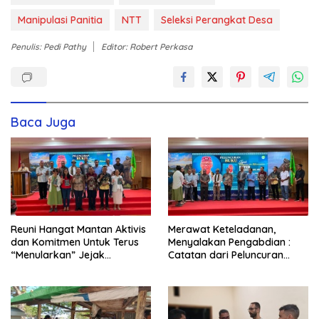
Manipulasi Panitia
NTT
Seleksi Perangkat Desa
Penulis: Pedi Pathy
Editor: Robert Perkasa
Baca Juga
Reuni Hangat Mantan Aktivis
Merawat Keteladanan,
dan Komitmen Untuk Terus
Menyalakan Pengabdian :
“Menularkan” Jejak
Catatan dari Peluncuran
Kemanusiaan Pater Marsel
Buku Karya dan Dedikasi
Agot, SVD
Pater Marsel Agot, SVD