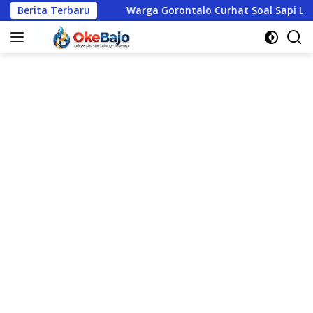
Langsung
Berita Terbaru
Warga Gorontalo Curhat Soal Sapi Liar hingga Judi Onli
ke
konten