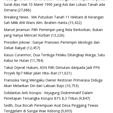
Surat Alas Hak 10 Maret 1990 yang Asli dan Lokasi Tanah ada
Dimana
(27,686)
Breaking News : MA Putuskan Tanah 11 Hektare di Kerangan
Sah Milik Ahli Waris Alm. Ibrahim Hanta
(15,422)
Marsel Jeramun: Pilih Pemimpin yang Rela Berkorban, Bukan
yang Hanya Mencari Korban
(13,226)
Presiden Jokowi : Ganjar Pranowo Pemimpin Ideologis dan
Dekat Rakyat
(12,457)
Kasus Curanmor, Dua Terduga Pelaku Ditangkap Warga, Satu
Kabur ke Hutan
(11,784)
Takut Dijerat Hukum, ASN Pilih Dimutasi daripada Jadi PPK
Proyek Rp7 Miliar Jalan Hita–Bari
(11,621)
Fransiska Yang Mengaku Owner Restoran Primarasa Diduga
Akan Melarikan Diri dari Labuan Bajo
(10,753)
Solidaritas Anti Korupsi : Kejagung Diskriminatif Dalam
Penetapan Tersangka Korupsi BTS 8,3 Triliun
(9,847)
Sedih, Dua Bocah Perempuan Asal Desa Pinggang Tewas
Tenggelam di Sungai Wae Kebong
(9,693)