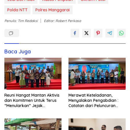
Polda NTT
Polres Manggarai
Penulis: Tim Redaksi
Editor: Robert Perkasa
Baca Juga
Reuni Hangat Mantan Aktivis
Merawat Keteladanan,
dan Komitmen Untuk Terus
Menyalakan Pengabdian :
“Menularkan” Jejak
Catatan dari Peluncuran
Kemanusiaan Pater Marsel
Buku Karya dan Dedikasi
Agot, SVD
Pater Marsel Agot, SVD