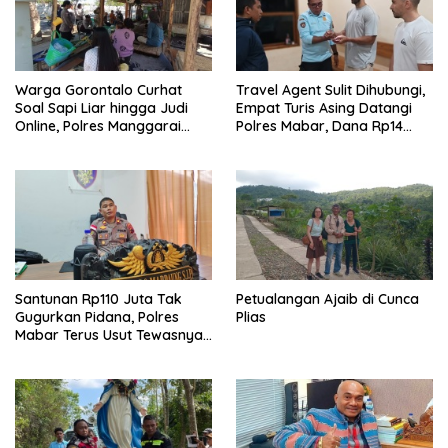
Warga Gorontalo Curhat
Travel Agent Sulit Dihubungi,
Soal Sapi Liar hingga Judi
Empat Turis Asing Datangi
Online, Polres Manggarai
Polres Mabar, Dana Rp14
Barat Janji Tindak Lanjuti
Juta Akhirnya Kembali
Santunan Rp110 Juta Tak
Petualangan Ajaib di Cunca
Gugurkan Pidana, Polres
Plias
Mabar Terus Usut Tewasnya
Dua WN China di Pulau Kelor