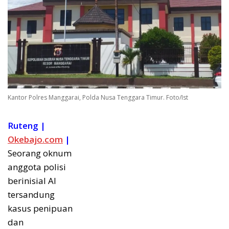
Kantor Polres Manggarai, Polda Nusa Tenggara Timur. Foto/Ist
Ruteng |
Okebajo.com
|
Seorang oknum
anggota polisi
berinisial AI
tersandung
kasus penipuan
dan