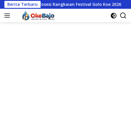
Langsung
Prosesi Rangkaian Festival Golo Koe 2026
Berita Terbaru
Kuasa Hukum 
ke
konten