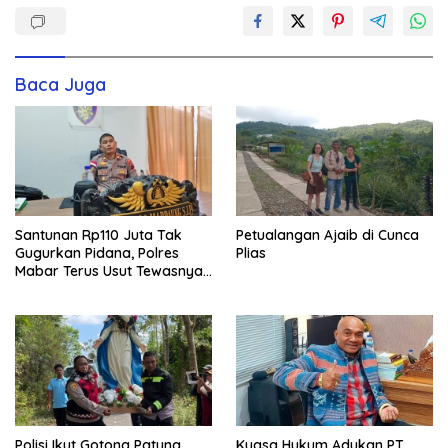
Baca Juga
Santunan Rp110 Juta Tak
Petualangan Ajaib di Cunca
Gugurkan Pidana, Polres
Plias
Mabar Terus Usut Tewasnya
Dua WN China di Pulau Kelor
Polisi Ikut Gotong Patung
Kuasa Hukum Adukan PT