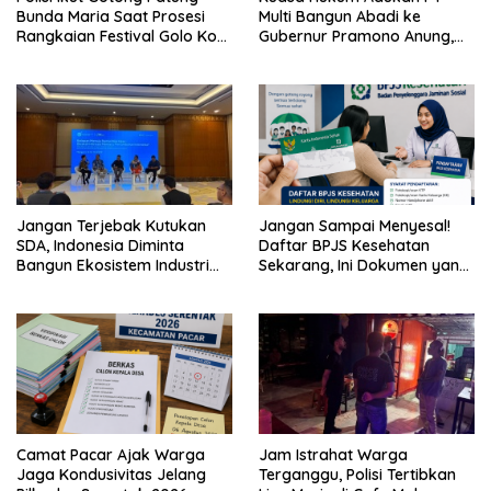
Bunda Maria Saat Prosesi
Multi Bangun Abadi ke
Rangkaian Festival Golo Koe
Gubernur Pramono Anung,
2026
Tuntut Pembayaran
Kompensasi 16 Pekerja
Jangan Terjebak Kutukan
Jangan Sampai Menyesal!
SDA, Indonesia Diminta
Daftar BPJS Kesehatan
Bangun Ekosistem Industri
Sekarang, Ini Dokumen yang
Berkelanjutan
Dibutuhkan
Camat Pacar Ajak Warga
Jam Istrahat Warga
Jaga Kondusivitas Jelang
Terganggu, Polisi Tertibkan