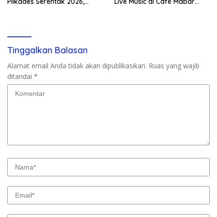
Pilkades Serentak 2026,
Live Music di Cafe Mabar
Delapan Desa Siap Tetapkan
Labuan Bajo
Calon
Tinggalkan Balasan
Alamat email Anda tidak akan dipublikasikan.
Ruas yang wajib
ditandai
*