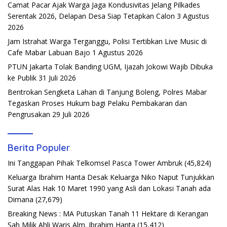
Camat Pacar Ajak Warga Jaga Kondusivitas Jelang Pilkades
Serentak 2026, Delapan Desa Siap Tetapkan Calon
3 Agustus
2026
Jam Istrahat Warga Terganggu, Polisi Tertibkan Live Music di
Cafe Mabar Labuan Bajo
1 Agustus 2026
PTUN Jakarta Tolak Banding UGM, Ijazah Jokowi Wajib Dibuka
ke Publik
31 Juli 2026
Bentrokan Sengketa Lahan di Tanjung Boleng, Polres Mabar
Tegaskan Proses Hukum bagi Pelaku Pembakaran dan
Pengrusakan
29 Juli 2026
Berita Populer
Ini Tanggapan Pihak Telkomsel Pasca Tower Ambruk
(45,824)
Keluarga Ibrahim Hanta Desak Keluarga Niko Naput Tunjukkan
Surat Alas Hak 10 Maret 1990 yang Asli dan Lokasi Tanah ada
Dimana
(27,679)
Breaking News : MA Putuskan Tanah 11 Hektare di Kerangan
Sah Milik Ahli Waris Alm. Ibrahim Hanta
(15,412)