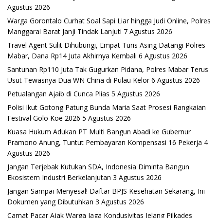
Agustus 2026
Warga Gorontalo Curhat Soal Sapi Liar hingga Judi Online, Polres
Manggarai Barat Janji Tindak Lanjuti
7 Agustus 2026
Travel Agent Sulit Dihubungi, Empat Turis Asing Datangi Polres
Mabar, Dana Rp14 Juta Akhirnya Kembali
6 Agustus 2026
Santunan Rp110 Juta Tak Gugurkan Pidana, Polres Mabar Terus
Usut Tewasnya Dua WN China di Pulau Kelor
6 Agustus 2026
Petualangan Ajaib di Cunca Plias
5 Agustus 2026
Polisi Ikut Gotong Patung Bunda Maria Saat Prosesi Rangkaian
Festival Golo Koe 2026
5 Agustus 2026
Kuasa Hukum Adukan PT Multi Bangun Abadi ke Gubernur
Pramono Anung, Tuntut Pembayaran Kompensasi 16 Pekerja
4
Agustus 2026
Jangan Terjebak Kutukan SDA, Indonesia Diminta Bangun
Ekosistem Industri Berkelanjutan
3 Agustus 2026
Jangan Sampai Menyesal! Daftar BPJS Kesehatan Sekarang, Ini
Dokumen yang Dibutuhkan
3 Agustus 2026
Camat Pacar Ajak Warga Jaga Kondusivitas Jelang Pilkades