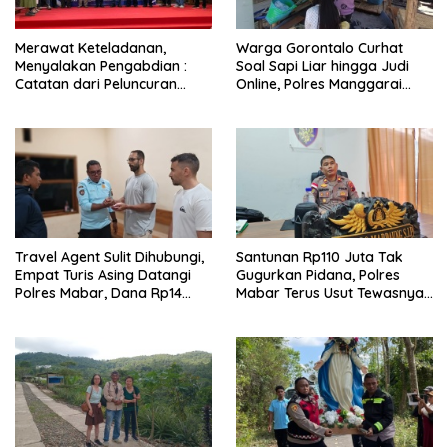
Merawat Keteladanan,
Warga Gorontalo Curhat
Menyalakan Pengabdian :
Soal Sapi Liar hingga Judi
Catatan dari Peluncuran
Online, Polres Manggarai
Buku Karya dan Dedikasi
Barat Janji Tindak Lanjuti
Pater Marsel Agot, SVD
Travel Agent Sulit Dihubungi,
Santunan Rp110 Juta Tak
Empat Turis Asing Datangi
Gugurkan Pidana, Polres
Polres Mabar, Dana Rp14
Mabar Terus Usut Tewasnya
Juta Akhirnya Kembali
Dua WN China di Pulau Kelor