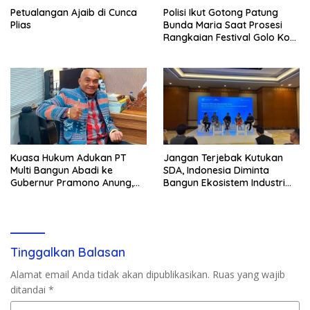
Petualangan Ajaib di Cunca
Polisi Ikut Gotong Patung
Plias
Bunda Maria Saat Prosesi
Rangkaian Festival Golo Koe
2026
Kuasa Hukum Adukan PT
Jangan Terjebak Kutukan
Multi Bangun Abadi ke
SDA, Indonesia Diminta
Gubernur Pramono Anung,
Bangun Ekosistem Industri
Tuntut Pembayaran
Berkelanjutan
Kompensasi 16 Pekerja
Tinggalkan Balasan
Alamat email Anda tidak akan dipublikasikan.
Ruas yang wajib
ditandai
*