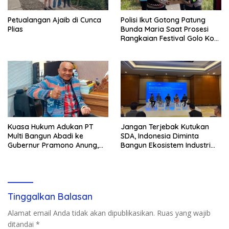
Petualangan Ajaib di Cunca
Polisi Ikut Gotong Patung
Plias
Bunda Maria Saat Prosesi
Rangkaian Festival Golo Koe
2026
Kuasa Hukum Adukan PT
Jangan Terjebak Kutukan
Multi Bangun Abadi ke
SDA, Indonesia Diminta
Gubernur Pramono Anung,
Bangun Ekosistem Industri
Tuntut Pembayaran
Berkelanjutan
Kompensasi 16 Pekerja
Tinggalkan Balasan
Alamat email Anda tidak akan dipublikasikan.
Ruas yang wajib
ditandai
*