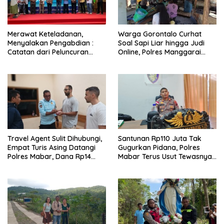
Merawat Keteladanan,
Warga Gorontalo Curhat
Menyalakan Pengabdian :
Soal Sapi Liar hingga Judi
Catatan dari Peluncuran
Online, Polres Manggarai
Buku Karya dan Dedikasi
Barat Janji Tindak Lanjuti
Pater Marsel Agot, SVD
Travel Agent Sulit Dihubungi,
Santunan Rp110 Juta Tak
Empat Turis Asing Datangi
Gugurkan Pidana, Polres
Polres Mabar, Dana Rp14
Mabar Terus Usut Tewasnya
Juta Akhirnya Kembali
Dua WN China di Pulau Kelor