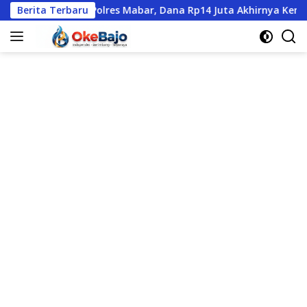
Langsung
tangi Polres Mabar, Dana Rp14 Juta Akhirnya Kembali
Berita Terbaru
S
ke
konten