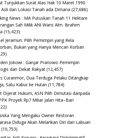
t Tunjukkan Surat Alas Hak 10 Maret 1990
 Asli dan Lokasi Tanah ada Dimana
(27,686)
king News : MA Putuskan Tanah 11 Hektare
erangan Sah Milik Ahli Waris Alm. Ibrahim
ta
(15,423)
el Jeramun: Pilih Pemimpin yang Rela
orban, Bukan yang Hanya Mencari Korban
229)
iden Jokowi : Ganjar Pranowo Pemimpin
logis dan Dekat Rakyat
(12,457)
s Curanmor, Dua Terduga Pelaku Ditangkap
a, Satu Kabur ke Hutan
(11,784)
t Dijerat Hukum, ASN Pilih Dimutasi daripada
 PPK Proyek Rp7 Miliar Jalan Hita–Bari
622)
siska Yang Mengaku Owner Restoran
arasa Diduga Akan Melarikan Diri dari Labuan
o
(10,753)
daritas Anti Korupsi : Kejagung Diskriminatif