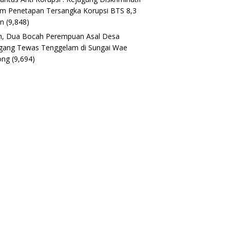
m Penetapan Tersangka Korupsi BTS 8,3
un
(9,848)
h, Dua Bocah Perempuan Asal Desa
gang Tewas Tenggelam di Sungai Wae
ong
(9,694)