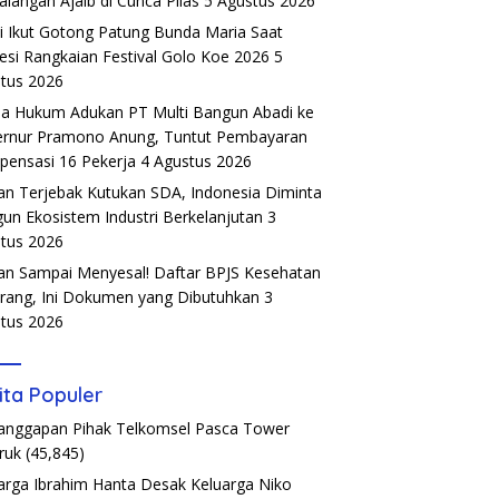
alangan Ajaib di Cunca Plias
5 Agustus 2026
si Ikut Gotong Patung Bunda Maria Saat
esi Rangkaian Festival Golo Koe 2026
5
tus 2026
a Hukum Adukan PT Multi Bangun Abadi ke
rnur Pramono Anung, Tuntut Pembayaran
ensasi 16 Pekerja
4 Agustus 2026
an Terjebak Kutukan SDA, Indonesia Diminta
un Ekosistem Industri Berkelanjutan
3
tus 2026
an Sampai Menyesal! Daftar BPJS Kesehatan
rang, Ini Dokumen yang Dibutuhkan
3
tus 2026
ita Populer
Tanggapan Pihak Telkomsel Pasca Tower
ruk
(45,845)
arga Ibrahim Hanta Desak Keluarga Niko