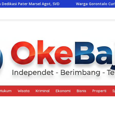
ot, SVD
Warga Gorontalo Curhat Soal Sapi Liar hingga J
Hukum
Wisata
Kriminal
Ekonomi
Bisnis
Properti
S