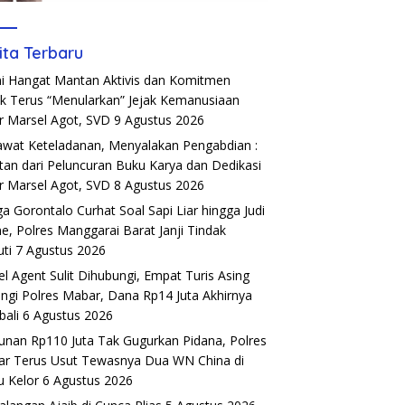
ita Terbaru
i Hangat Mantan Aktivis dan Komitmen
k Terus “Menularkan” Jejak Kemanusiaan
r Marsel Agot, SVD
9 Agustus 2026
wat Keteladanan, Menyalakan Pengabdian :
tan dari Peluncuran Buku Karya dan Dedikasi
r Marsel Agot, SVD
8 Agustus 2026
a Gorontalo Curhat Soal Sapi Liar hingga Judi
ne, Polres Manggarai Barat Janji Tindak
uti
7 Agustus 2026
el Agent Sulit Dihubungi, Empat Turis Asing
ngi Polres Mabar, Dana Rp14 Juta Akhirnya
ali
6 Agustus 2026
unan Rp110 Juta Tak Gugurkan Pidana, Polres
r Terus Usut Tewasnya Dua WN China di
u Kelor
6 Agustus 2026