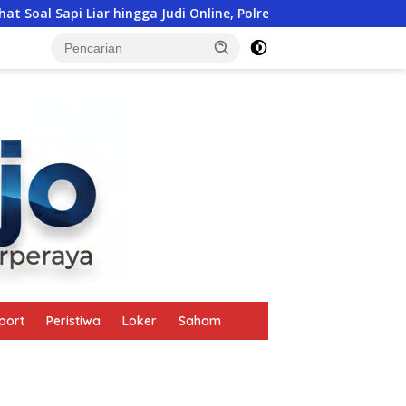
udi Online, Polres Manggarai Barat Janji Tindak Lanjuti
tutup
port
Peristiwa
Loker
Saham