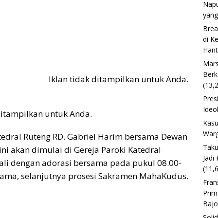
Napu
yang
Brea
di K
Han
Mars
Berk
Iklan tidak ditampilkan untuk Anda.
(13,
Pres
Ideo
 ditampilkan untuk Anda.
Kasu
Warg
tedral Ruteng RD. Gabriel Harim bersama Dewan
Taku
ini akan dimulai di Gereja Paroki Katedral
Jadi
wali dengan adorasi bersama pada pukul 08.00-
(11,
rsama, selanjutnya prosesi Sakramen MahaKudus.
Fran
Prim
Baj
Soli