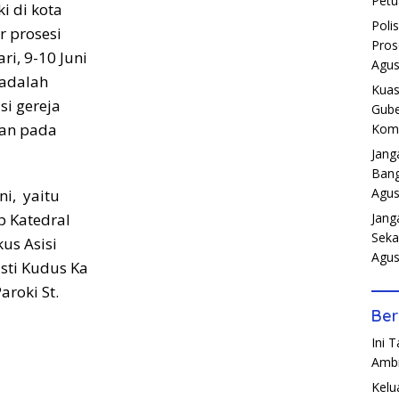
Petu
i di kota
Poli
 prosesi
Pros
i, 9-10 Juni
Agus
 adalah
Kuas
si gereja
Gube
kan pada
Komp
Jang
Bang
Agus
ni, yaitu
Jang
p Katedral
Seka
kus Asisi
Agus
sti Kudus Ka
aroki St.
Ber
Ini 
Amb
Kelu