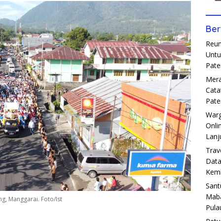
Ber
Reun
Untu
Pate
Mera
Cata
Pate
Warg
Onli
Lanj
Trav
Data
Kemb
Sant
Maba
g, Manggarai. Foto/Ist
Pula