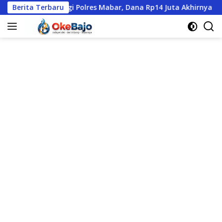
Langsung
ng Datangi Polres Mabar, Dana Rp14 Juta Akhirnya Kembali
Berita Terbaru
ke
konten