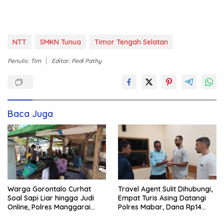
NTT
SMKN Tunua
Timor Tengah Selatan
Penulis: Tim
Editor: Pedi Pathy
Baca Juga
Warga Gorontalo Curhat
Travel Agent Sulit Dihubungi,
Soal Sapi Liar hingga Judi
Empat Turis Asing Datangi
Online, Polres Manggarai
Polres Mabar, Dana Rp14
Barat Janji Tindak Lanjuti
Juta Akhirnya Kembali