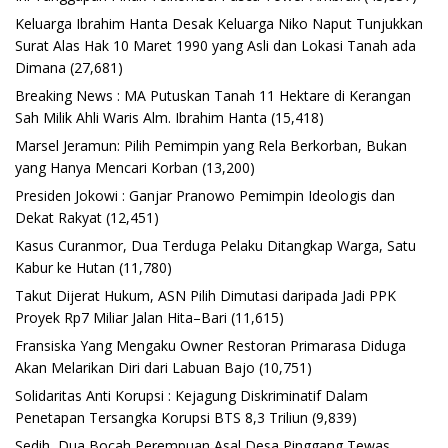
Keluarga Ibrahim Hanta Desak Keluarga Niko Naput Tunjukkan
Surat Alas Hak 10 Maret 1990 yang Asli dan Lokasi Tanah ada
Dimana
(27,681)
Breaking News : MA Putuskan Tanah 11 Hektare di Kerangan
Sah Milik Ahli Waris Alm. Ibrahim Hanta
(15,418)
Marsel Jeramun: Pilih Pemimpin yang Rela Berkorban, Bukan
yang Hanya Mencari Korban
(13,200)
Presiden Jokowi : Ganjar Pranowo Pemimpin Ideologis dan
Dekat Rakyat
(12,451)
Kasus Curanmor, Dua Terduga Pelaku Ditangkap Warga, Satu
Kabur ke Hutan
(11,780)
Takut Dijerat Hukum, ASN Pilih Dimutasi daripada Jadi PPK
Proyek Rp7 Miliar Jalan Hita–Bari
(11,615)
Fransiska Yang Mengaku Owner Restoran Primarasa Diduga
Akan Melarikan Diri dari Labuan Bajo
(10,751)
Solidaritas Anti Korupsi : Kejagung Diskriminatif Dalam
Penetapan Tersangka Korupsi BTS 8,3 Triliun
(9,839)
Sedih, Dua Bocah Perempuan Asal Desa Pinggang Tewas