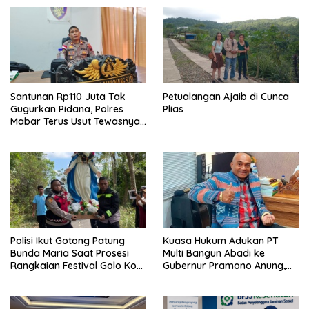
Santunan Rp110 Juta Tak
Petualangan Ajaib di Cunca
Gugurkan Pidana, Polres
Plias
Mabar Terus Usut Tewasnya
Dua WN China di Pulau Kelor
Polisi Ikut Gotong Patung
Kuasa Hukum Adukan PT
Bunda Maria Saat Prosesi
Multi Bangun Abadi ke
Rangkaian Festival Golo Koe
Gubernur Pramono Anung,
2026
Tuntut Pembayaran
Kompensasi 16 Pekerja