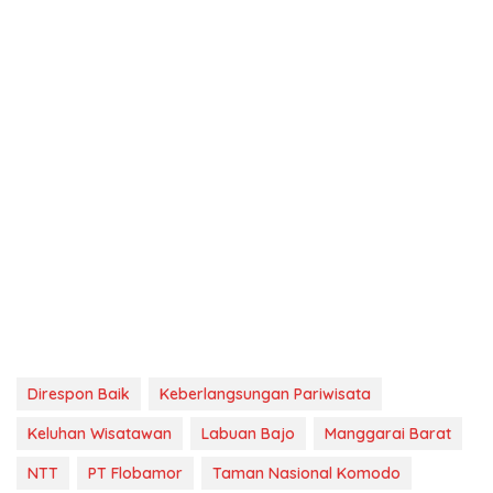
Direspon Baik
Keberlangsungan Pariwisata
Keluhan Wisatawan
Labuan Bajo
Manggarai Barat
NTT
PT Flobamor
Taman Nasional Komodo