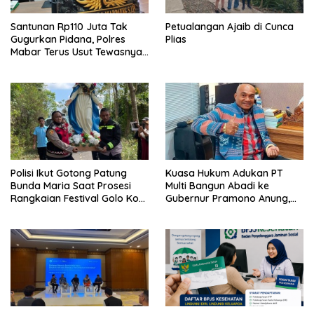
Santunan Rp110 Juta Tak
Petualangan Ajaib di Cunca
Gugurkan Pidana, Polres
Plias
Mabar Terus Usut Tewasnya
Dua WN China di Pulau Kelor
Polisi Ikut Gotong Patung
Kuasa Hukum Adukan PT
Bunda Maria Saat Prosesi
Multi Bangun Abadi ke
Rangkaian Festival Golo Koe
Gubernur Pramono Anung,
2026
Tuntut Pembayaran
Kompensasi 16 Pekerja