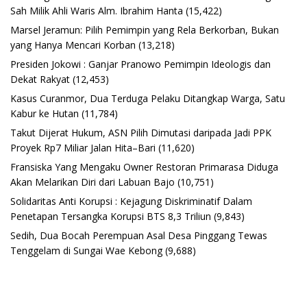
Sah Milik Ahli Waris Alm. Ibrahim Hanta
(15,422)
Marsel Jeramun: Pilih Pemimpin yang Rela Berkorban, Bukan
yang Hanya Mencari Korban
(13,218)
Presiden Jokowi : Ganjar Pranowo Pemimpin Ideologis dan
Dekat Rakyat
(12,453)
Kasus Curanmor, Dua Terduga Pelaku Ditangkap Warga, Satu
Kabur ke Hutan
(11,784)
Takut Dijerat Hukum, ASN Pilih Dimutasi daripada Jadi PPK
Proyek Rp7 Miliar Jalan Hita–Bari
(11,620)
Fransiska Yang Mengaku Owner Restoran Primarasa Diduga
Akan Melarikan Diri dari Labuan Bajo
(10,751)
Solidaritas Anti Korupsi : Kejagung Diskriminatif Dalam
Penetapan Tersangka Korupsi BTS 8,3 Triliun
(9,843)
Sedih, Dua Bocah Perempuan Asal Desa Pinggang Tewas
Tenggelam di Sungai Wae Kebong
(9,688)