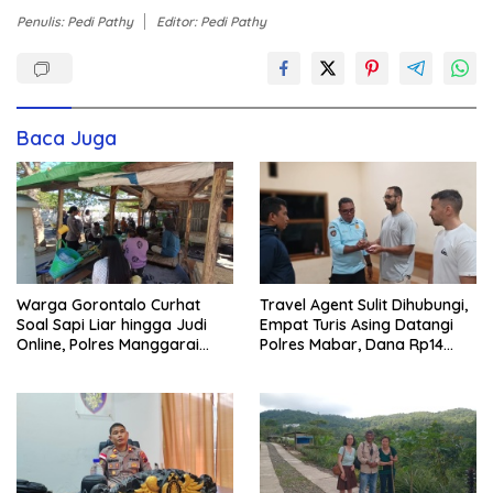
Penulis: Pedi Pathy
Editor: Pedi Pathy
Baca Juga
Warga Gorontalo Curhat
Travel Agent Sulit Dihubungi,
Soal Sapi Liar hingga Judi
Empat Turis Asing Datangi
Online, Polres Manggarai
Polres Mabar, Dana Rp14
Barat Janji Tindak Lanjuti
Juta Akhirnya Kembali