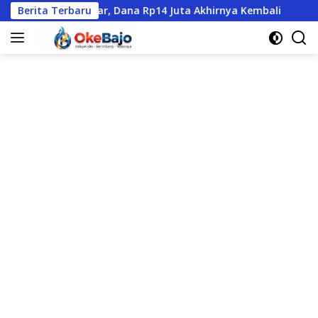
Langsung
s Mabar, Dana Rp14 Juta Akhirnya Kembali
Berita Terbaru
Santunan Rp1
ke
konten