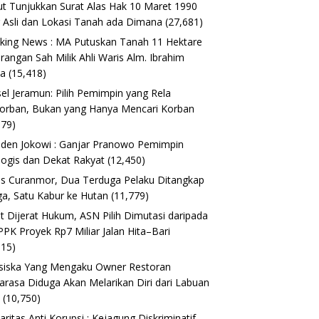
t Tunjukkan Surat Alas Hak 10 Maret 1990
 Asli dan Lokasi Tanah ada Dimana
(27,681)
king News : MA Putuskan Tanah 11 Hektare
erangan Sah Milik Ahli Waris Alm. Ibrahim
ta
(15,418)
el Jeramun: Pilih Pemimpin yang Rela
orban, Bukan yang Hanya Mencari Korban
179)
iden Jokowi : Ganjar Pranowo Pemimpin
logis dan Dekat Rakyat
(12,450)
s Curanmor, Dua Terduga Pelaku Ditangkap
a, Satu Kabur ke Hutan
(11,779)
t Dijerat Hukum, ASN Pilih Dimutasi daripada
 PPK Proyek Rp7 Miliar Jalan Hita–Bari
615)
siska Yang Mengaku Owner Restoran
arasa Diduga Akan Melarikan Diri dari Labuan
o
(10,750)
daritas Anti Korupsi : Kejagung Diskriminatif