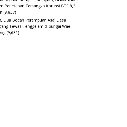
m Penetapan Tersangka Korupsi BTS 8,3
un
(9,837)
h, Dua Bocah Perempuan Asal Desa
gang Tewas Tenggelam di Sungai Wae
ong
(9,681)