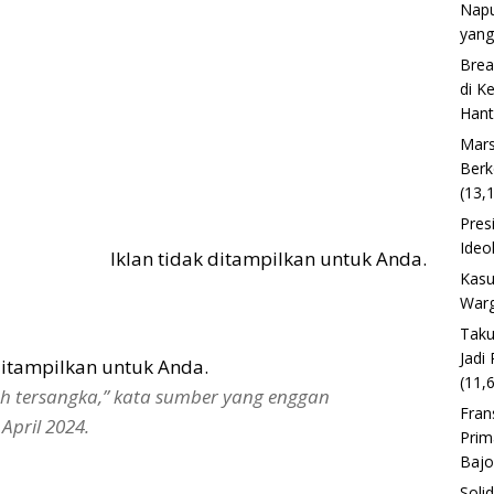
Napu
yang
Brea
di K
Han
Mars
Berk
(13,
Pres
Ideo
Iklan tidak ditampilkan untuk Anda.
Kasu
Warg
Taku
Jadi
 ditampilkan untuk Anda.
(11,
h tersangka,” kata sumber yang enggan
Fran
April 2024.
Prim
Baj
Soli