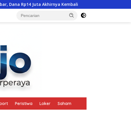
a Akhirnya Kembali
Santunan Rp110 Juta Tak Gugurkan P
tutup
port
Peristiwa
Loker
Saham