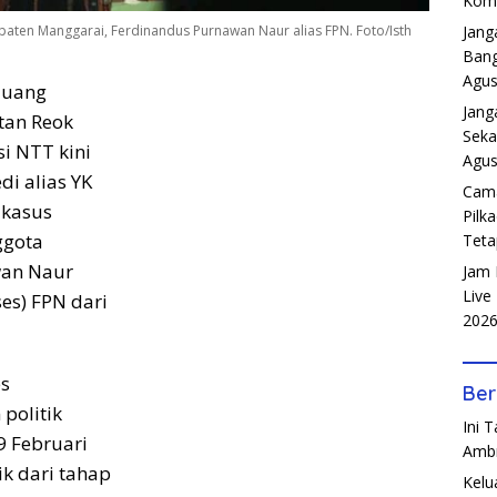
Komp
upaten Manggarai, Ferdinandus Purnawan Naur alias FPN. Foto/Isth
Jang
Bang
Agus
k uang
Jang
atan Reok
Seka
i NTT kini
Agus
i alias YK
Cama
 kasus
Pilk
ggota
Teta
awan Naur
Jam 
Live
ses) FPN dari
202
es
Ber
politik
Ini 
9 Februari
Amb
ik dari tahap
Kelu