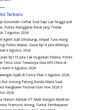
ita Terbaru
a Gorontalo Curhat Soal Sapi Liar hingga Judi
ne, Polres Manggarai Barat Janji Tindak
uti
7 Agustus 2026
el Agent Sulit Dihubungi, Empat Turis Asing
ngi Polres Mabar, Dana Rp14 Juta Akhirnya
ali
6 Agustus 2026
unan Rp110 Juta Tak Gugurkan Pidana, Polres
r Terus Usut Tewasnya Dua WN China di
u Kelor
6 Agustus 2026
alangan Ajaib di Cunca Plias
5 Agustus 2026
si Ikut Gotong Patung Bunda Maria Saat
esi Rangkaian Festival Golo Koe 2026
5
tus 2026
a Hukum Adukan PT Multi Bangun Abadi ke
rnur Pramono Anung, Tuntut Pembayaran