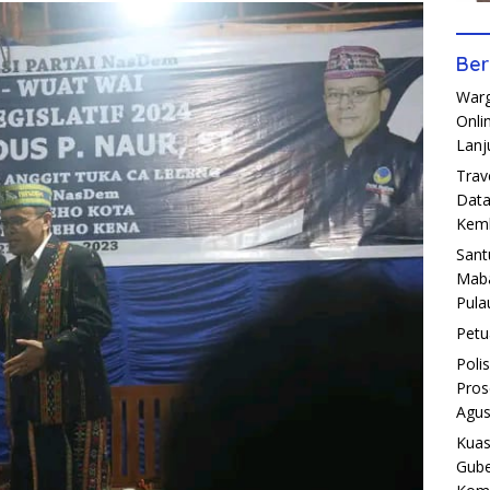
Ber
Warg
Onli
Lanj
Trav
Data
Kemb
Sant
Maba
Pula
Petu
Poli
Pros
Agus
Kuas
Gube