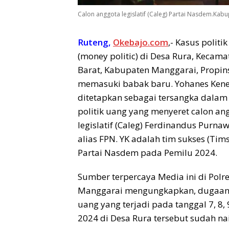
Calon anggota legislatif (Caleg) Partai Nasdem.Kab
Ruteng,
Okebajo.com
,- Kasus politi
(money politic) di Desa Rura, Kecam
Barat, Kabupaten Manggarai, Propins
memasuki babak baru. Yohanes Kened
ditetapkan sebagai tersangka dalam
politik uang yang menyeret calon an
legislatif (Caleg) Ferdinandus Purn
alias FPN. YK adalah tim sukses (Tim
Partai Nasdem pada Pemilu 2024.
Sumber terpercaya Media ini di Polr
Manggarai mengungkapkan, dugaan 
uang yang terjadi pada tanggal 7, 8, 
2024 di Desa Rura tersebut sudah na