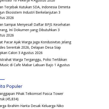
ensasi 16 Pekerja
4 Agustus 2026
an Terjebak Kutukan SDA, Indonesia Diminta
un Ekosistem Industri Berkelanjutan
3
tus 2026
an Sampai Menyesal! Daftar BPJS Kesehatan
rang, Ini Dokumen yang Dibutuhkan
3
tus 2026
t Pacar Ajak Warga Jaga Kondusivitas Jelang
ades Serentak 2026, Delapan Desa Siap
pkan Calon
3 Agustus 2026
Istrahat Warga Terganggu, Polisi Tertibkan
 Music di Cafe Mabar Labuan Bajo
1 Agustus
6
ita Populer
Tanggapan Pihak Telkomsel Pasca Tower
ruk
(45,834)
arga Ibrahim Hanta Desak Keluarga Niko