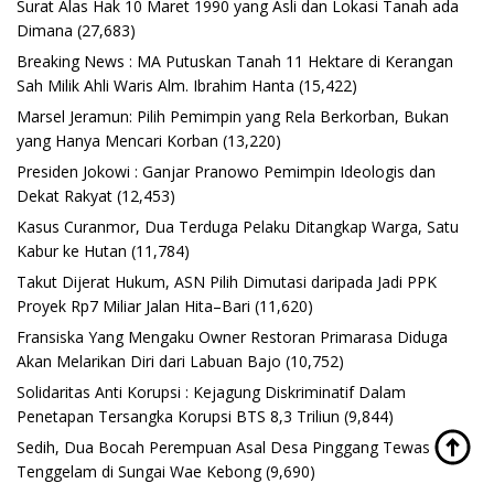
Surat Alas Hak 10 Maret 1990 yang Asli dan Lokasi Tanah ada
Dimana
(27,683)
Breaking News : MA Putuskan Tanah 11 Hektare di Kerangan
Sah Milik Ahli Waris Alm. Ibrahim Hanta
(15,422)
Marsel Jeramun: Pilih Pemimpin yang Rela Berkorban, Bukan
yang Hanya Mencari Korban
(13,220)
Presiden Jokowi : Ganjar Pranowo Pemimpin Ideologis dan
Dekat Rakyat
(12,453)
Kasus Curanmor, Dua Terduga Pelaku Ditangkap Warga, Satu
Kabur ke Hutan
(11,784)
Takut Dijerat Hukum, ASN Pilih Dimutasi daripada Jadi PPK
Proyek Rp7 Miliar Jalan Hita–Bari
(11,620)
Fransiska Yang Mengaku Owner Restoran Primarasa Diduga
Akan Melarikan Diri dari Labuan Bajo
(10,752)
Solidaritas Anti Korupsi : Kejagung Diskriminatif Dalam
Penetapan Tersangka Korupsi BTS 8,3 Triliun
(9,844)
Sedih, Dua Bocah Perempuan Asal Desa Pinggang Tewas
Tenggelam di Sungai Wae Kebong
(9,690)