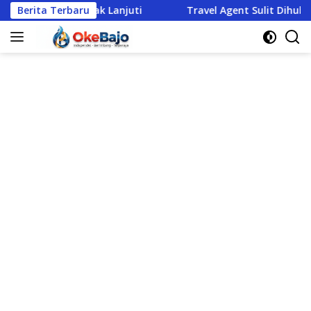
Langsung
dak Lanjuti
Berita Terbaru
Travel Agent Sulit Dihubungi, Empat Turis 
ke
konten