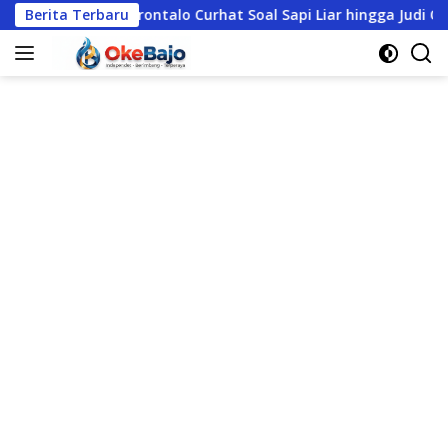
Langsung
ontalo Curhat Soal Sapi Liar hingga Judi Online, Polres Manggar
Berita Terbaru
ke
konten