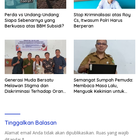
Perda vs Undang-Undang:
Stop Kriminalisasi atas Roy
Siapa Sebenarnya yang
Cs, Itwasum Polri Harus
Berkuasa atas BBM Subsidi?
Berperan
Generasi Muda Bersatu
Semangat Sumpah Pemuda:
Melawan Stigma dan
Membaca Masa Lalu,
Diskriminasi Terhadap Orang
Menguak Kekinian untuk
Dengan HIV/AIDS
Pemikiran dan Perencanaan
Masa Depan
Tinggalkan Balasan
Alamat email Anda tidak akan dipublikasikan.
Ruas yang wajib
ditandai
*