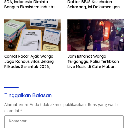
SDA, Indonesia Diminta
Daftar BPJS Kesehatan
Bangun Ekosistem Industri
Sekarang, Ini Dokumen yang
Berkelanjutan
Dibutuhkan
Camat Pacar Ajak Warga
Jam Istrahat Warga
Jaga Kondusivitas Jelang
Terganggu, Polisi Tertibkan
Pilkades Serentak 2026,
Live Music di Cafe Mabar
Delapan Desa Siap Tetapkan
Labuan Bajo
Calon
Tinggalkan Balasan
Alamat email Anda tidak akan dipublikasikan.
Ruas yang wajib
ditandai
*