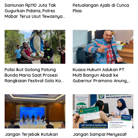
Santunan Rp110 Juta Tak
Petualangan Ajaib di Cunca
Gugurkan Pidana, Polres
Plias
Mabar Terus Usut Tewasnya
Dua WN China di Pulau Kelor
Polisi Ikut Gotong Patung
Kuasa Hukum Adukan PT
Bunda Maria Saat Prosesi
Multi Bangun Abadi ke
Rangkaian Festival Golo Koe
Gubernur Pramono Anung,
2026
Tuntut Pembayaran
Kompensasi 16 Pekerja
Jangan Terjebak Kutukan
Jangan Sampai Menyesal!