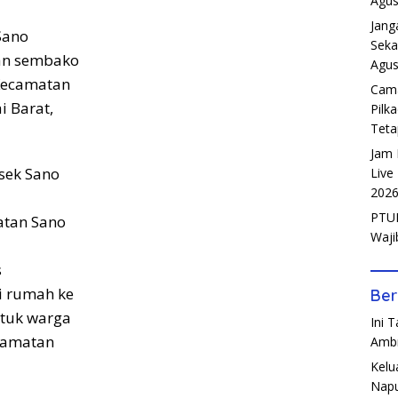
Agus
Jang
Sano
Seka
an sembako
Agus
Kecamatan
Cama
 Barat,
Pilk
Teta
Jam 
sek Sano
Live
202
PTUN
atan Sano
Waji
s
 rumah ke
Ber
tuk warga
Ini 
ecamatan
Amb
Kelu
Napu