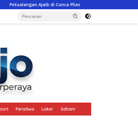
ib di Cunca Plias
Polisi Ikut Gotong Patung Bunda Mari
tutup
port
Peristiwa
Loker
Saham