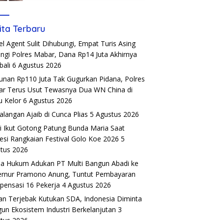
ita Terbaru
el Agent Sulit Dihubungi, Empat Turis Asing
ngi Polres Mabar, Dana Rp14 Juta Akhirnya
ali
6 Agustus 2026
unan Rp110 Juta Tak Gugurkan Pidana, Polres
r Terus Usut Tewasnya Dua WN China di
u Kelor
6 Agustus 2026
alangan Ajaib di Cunca Plias
5 Agustus 2026
si Ikut Gotong Patung Bunda Maria Saat
esi Rangkaian Festival Golo Koe 2026
5
tus 2026
a Hukum Adukan PT Multi Bangun Abadi ke
rnur Pramono Anung, Tuntut Pembayaran
ensasi 16 Pekerja
4 Agustus 2026
an Terjebak Kutukan SDA, Indonesia Diminta
un Ekosistem Industri Berkelanjutan
3