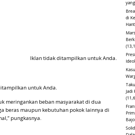
yang
Brea
di K
Han
Mars
Berk
(13,
Pres
Iklan tidak ditampilkan untuk Anda.
Ideo
Kasu
Warg
Taku
 ditampilkan untuk Anda.
Jadi
(11,
uk meringankan beban masyarakat di dua
Fran
rga beras maupun kebutuhan pokok lainnya di
Prim
al,” pungkasnya.
Baj
Soli
Dala