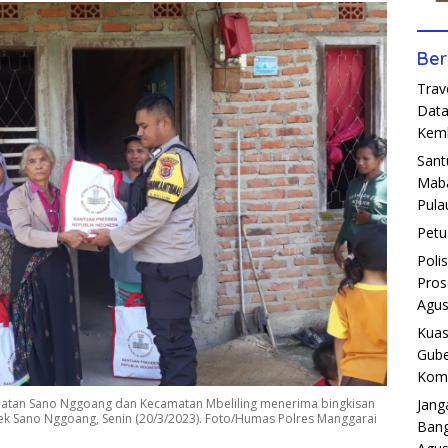
Ber
Trav
Data
Kemb
Sant
Maba
Pula
Petu
Poli
Pros
Agus
Kuas
Gube
Komp
Jang
atan Sano Nggoang dan Kecamatan Mbeliling menerima bingkisan
ek Sano Nggoang, Senin (20/3/2023). Foto/Humas Polres Manggarai
Bang