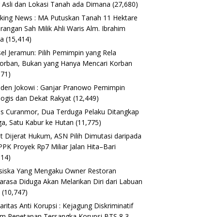
 Asli dan Lokasi Tanah ada Dimana
(27,680)
king News : MA Putuskan Tanah 11 Hektare
erangan Sah Milik Ahli Waris Alm. Ibrahim
ta
(15,414)
el Jeramun: Pilih Pemimpin yang Rela
orban, Bukan yang Hanya Mencari Korban
171)
iden Jokowi : Ganjar Pranowo Pemimpin
logis dan Dekat Rakyat
(12,449)
s Curanmor, Dua Terduga Pelaku Ditangkap
a, Satu Kabur ke Hutan
(11,775)
t Dijerat Hukum, ASN Pilih Dimutasi daripada
 PPK Proyek Rp7 Miliar Jalan Hita–Bari
614)
siska Yang Mengaku Owner Restoran
arasa Diduga Akan Melarikan Diri dari Labuan
o
(10,747)
daritas Anti Korupsi : Kejagung Diskriminatif
m Penetapan Tersangka Korupsi BTS 8,3