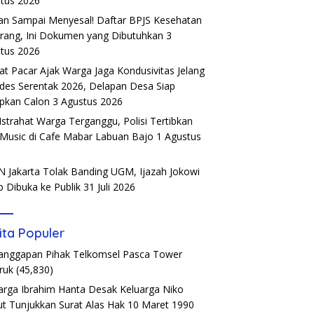
tus 2026
an Sampai Menyesal! Daftar BPJS Kesehatan
rang, Ini Dokumen yang Dibutuhkan
3
tus 2026
t Pacar Ajak Warga Jaga Kondusivitas Jelang
ades Serentak 2026, Delapan Desa Siap
pkan Calon
3 Agustus 2026
Istrahat Warga Terganggu, Polisi Tertibkan
 Music di Cafe Mabar Labuan Bajo
1 Agustus
6
 Jakarta Tolak Banding UGM, Ijazah Jokowi
b Dibuka ke Publik
31 Juli 2026
ita Populer
Tanggapan Pihak Telkomsel Pasca Tower
ruk
(45,830)
arga Ibrahim Hanta Desak Keluarga Niko
t Tunjukkan Surat Alas Hak 10 Maret 1990