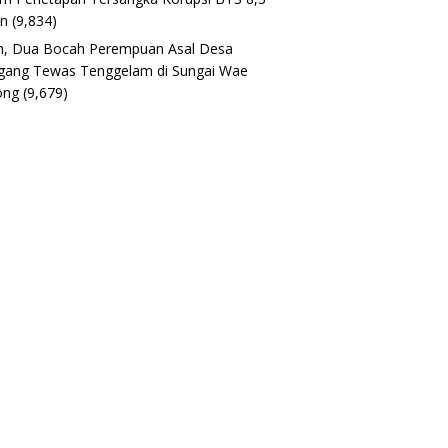
un
(9,834)
h, Dua Bocah Perempuan Asal Desa
gang Tewas Tenggelam di Sungai Wae
ong
(9,679)