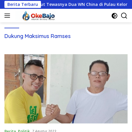
Langsung
 Mabar Terus Usut Tewasnya Dua WN China di Pulau Kelor
Berita Terbaru
ke
konten
Dukung Maksimus Ramses
Berita
,
Politik
7 Agustus 2023