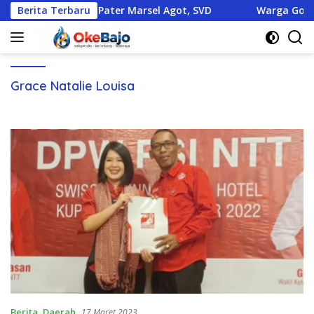
Langsung
 dan Dedikasi Pater Marsel Agot, SVD
Berita Terbaru
Warga Gorontalo 
ke
konten
Grace Natalie Louisa
Berita
,
Daerah
17 Maret 2023