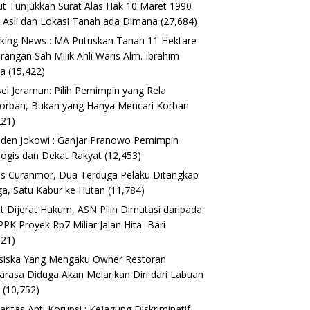
t Tunjukkan Surat Alas Hak 10 Maret 1990
 Asli dan Lokasi Tanah ada Dimana
(27,684)
king News : MA Putuskan Tanah 11 Hektare
erangan Sah Milik Ahli Waris Alm. Ibrahim
ta
(15,422)
el Jeramun: Pilih Pemimpin yang Rela
orban, Bukan yang Hanya Mencari Korban
221)
iden Jokowi : Ganjar Pranowo Pemimpin
logis dan Dekat Rakyat
(12,453)
s Curanmor, Dua Terduga Pelaku Ditangkap
a, Satu Kabur ke Hutan
(11,784)
t Dijerat Hukum, ASN Pilih Dimutasi daripada
 PPK Proyek Rp7 Miliar Jalan Hita–Bari
621)
siska Yang Mengaku Owner Restoran
arasa Diduga Akan Melarikan Diri dari Labuan
o
(10,752)
daritas Anti Korupsi : Kejagung Diskriminatif