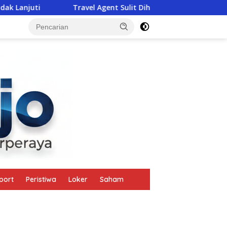
Travel Agent Sulit Dihubungi, Empat Turis Asing Datan
tutup
port
Peristiwa
Loker
Saham