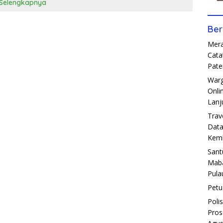
Selengkapnya
Ber
Mera
Cata
Pate
Warg
Onli
Lanj
Trav
Data
Kemb
Sant
Maba
Pula
Petu
Poli
Pros