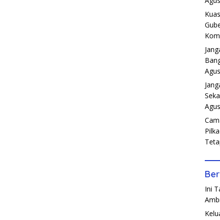
Agus
Kuas
Gube
Komp
Jang
Bang
Agus
Jang
Seka
Agus
Cama
Pilk
Teta
Ber
Ini 
Amb
Kelu