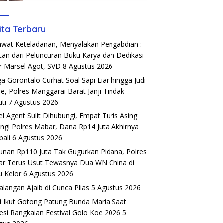
ita Terbaru
wat Keteladanan, Menyalakan Pengabdian :
tan dari Peluncuran Buku Karya dan Dedikasi
r Marsel Agot, SVD
8 Agustus 2026
a Gorontalo Curhat Soal Sapi Liar hingga Judi
ne, Polres Manggarai Barat Janji Tindak
uti
7 Agustus 2026
el Agent Sulit Dihubungi, Empat Turis Asing
ngi Polres Mabar, Dana Rp14 Juta Akhirnya
ali
6 Agustus 2026
unan Rp110 Juta Tak Gugurkan Pidana, Polres
r Terus Usut Tewasnya Dua WN China di
u Kelor
6 Agustus 2026
alangan Ajaib di Cunca Plias
5 Agustus 2026
si Ikut Gotong Patung Bunda Maria Saat
esi Rangkaian Festival Golo Koe 2026
5