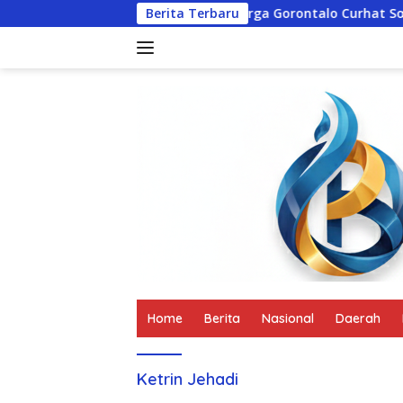
Langsung
rsel Agot, SVD
Berita Terbaru
Warga Gorontalo Curhat Soal Sapi Liar h
ke
konten
tutup
Home
Berita
Nasional
Daerah
Ketrin Jehadi