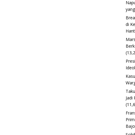
Napu
yang
Brea
di K
Han
Mars
Berk
(13,
Pres
Ideo
Kasu
Warg
Taku
Jadi
(11,
Fran
Prim
Baj
Soli