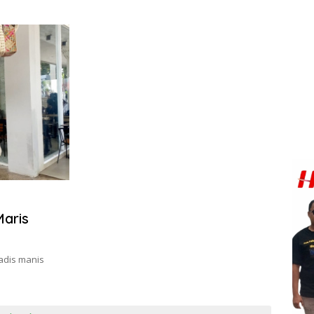
Maris
gadis manis