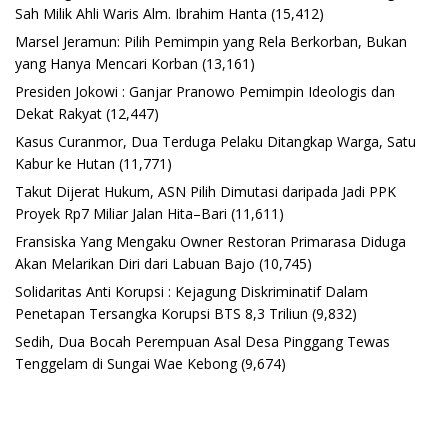
Sah Milik Ahli Waris Alm. Ibrahim Hanta
(15,412)
Marsel Jeramun: Pilih Pemimpin yang Rela Berkorban, Bukan
yang Hanya Mencari Korban
(13,161)
Presiden Jokowi : Ganjar Pranowo Pemimpin Ideologis dan
Dekat Rakyat
(12,447)
Kasus Curanmor, Dua Terduga Pelaku Ditangkap Warga, Satu
Kabur ke Hutan
(11,771)
Takut Dijerat Hukum, ASN Pilih Dimutasi daripada Jadi PPK
Proyek Rp7 Miliar Jalan Hita–Bari
(11,611)
Fransiska Yang Mengaku Owner Restoran Primarasa Diduga
Akan Melarikan Diri dari Labuan Bajo
(10,745)
Solidaritas Anti Korupsi : Kejagung Diskriminatif Dalam
Penetapan Tersangka Korupsi BTS 8,3 Triliun
(9,832)
Sedih, Dua Bocah Perempuan Asal Desa Pinggang Tewas
Tenggelam di Sungai Wae Kebong
(9,674)