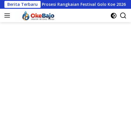
Langsung
aat Prosesi Rangkaian Festival Golo Koe 2026
Berita Terbaru
Kuasa Hu
ke
konten