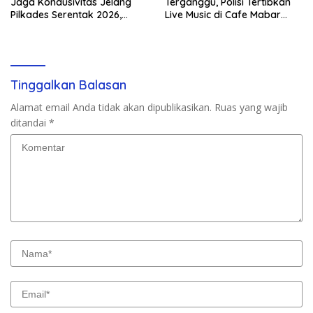
Jaga Kondusivitas Jelang
Terganggu, Polisi Tertibkan
Pilkades Serentak 2026,
Live Music di Cafe Mabar
Delapan Desa Siap Tetapkan
Labuan Bajo
Calon
Tinggalkan Balasan
Alamat email Anda tidak akan dipublikasikan.
Ruas yang wajib
ditandai
*