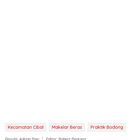
Kecamatan Cibal
Makelar Beras
Praktik Bodong
Penulis: Adrian Paju
Editor: Robert Perkasa