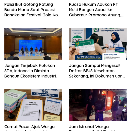
Polisi Ikut Gotong Patung
Kuasa Hukum Adukan PT
Bunda Maria Saat Prosesi
Multi Bangun Abadi ke
Rangkaian Festival Golo Koe
Gubernur Pramono Anung,
2026
Tuntut Pembayaran
Kompensasi 16 Pekerja
Jangan Terjebak Kutukan
Jangan Sampai Menyesal!
SDA, Indonesia Diminta
Daftar BPJS Kesehatan
Bangun Ekosistem Industri
Sekarang, Ini Dokumen yang
Berkelanjutan
Dibutuhkan
Camat Pacar Ajak Warga
Jam Istrahat Warga