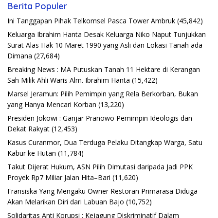
Berita Populer
Ini Tanggapan Pihak Telkomsel Pasca Tower Ambruk
(45,842)
Keluarga Ibrahim Hanta Desak Keluarga Niko Naput Tunjukkan
Surat Alas Hak 10 Maret 1990 yang Asli dan Lokasi Tanah ada
Dimana
(27,684)
Breaking News : MA Putuskan Tanah 11 Hektare di Kerangan
Sah Milik Ahli Waris Alm. Ibrahim Hanta
(15,422)
Marsel Jeramun: Pilih Pemimpin yang Rela Berkorban, Bukan
yang Hanya Mencari Korban
(13,220)
Presiden Jokowi : Ganjar Pranowo Pemimpin Ideologis dan
Dekat Rakyat
(12,453)
Kasus Curanmor, Dua Terduga Pelaku Ditangkap Warga, Satu
Kabur ke Hutan
(11,784)
Takut Dijerat Hukum, ASN Pilih Dimutasi daripada Jadi PPK
Proyek Rp7 Miliar Jalan Hita–Bari
(11,620)
Fransiska Yang Mengaku Owner Restoran Primarasa Diduga
Akan Melarikan Diri dari Labuan Bajo
(10,752)
Solidaritas Anti Korupsi : Kejagung Diskriminatif Dalam