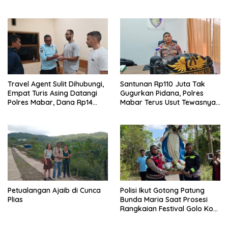
Buku Karya dan Dedikasi
Barat Janji Tindak Lanjuti
Pater Marsel Agot, SVD
Travel Agent Sulit Dihubungi,
Santunan Rp110 Juta Tak
Empat Turis Asing Datangi
Gugurkan Pidana, Polres
Polres Mabar, Dana Rp14
Mabar Terus Usut Tewasnya
Juta Akhirnya Kembali
Dua WN China di Pulau Kelor
Petualangan Ajaib di Cunca
Polisi Ikut Gotong Patung
Plias
Bunda Maria Saat Prosesi
Rangkaian Festival Golo Koe
2026