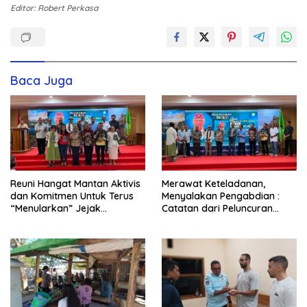
Editor: Robert Perkasa
Baca Juga
Reuni Hangat Mantan Aktivis
Merawat Keteladanan,
dan Komitmen Untuk Terus
Menyalakan Pengabdian :
“Menularkan” Jejak
Catatan dari Peluncuran
Kemanusiaan Pater Marsel
Buku Karya dan Dedikasi
Agot, SVD
Pater Marsel Agot, SVD