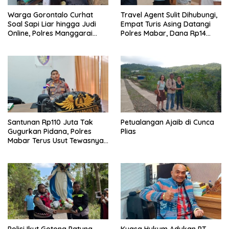
Warga Gorontalo Curhat
Travel Agent Sulit Dihubungi,
Soal Sapi Liar hingga Judi
Empat Turis Asing Datangi
Online, Polres Manggarai
Polres Mabar, Dana Rp14
Barat Janji Tindak Lanjuti
Juta Akhirnya Kembali
Santunan Rp110 Juta Tak
Petualangan Ajaib di Cunca
Gugurkan Pidana, Polres
Plias
Mabar Terus Usut Tewasnya
Dua WN China di Pulau Kelor