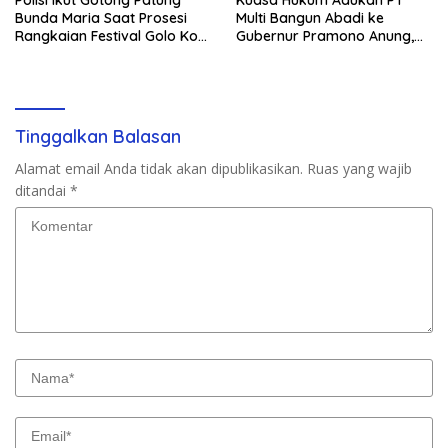
Polisi Ikut Gotong Patung
Kuasa Hukum Adukan PT
Bunda Maria Saat Prosesi
Multi Bangun Abadi ke
Rangkaian Festival Golo Koe
Gubernur Pramono Anung,
2026
Tuntut Pembayaran
Kompensasi 16 Pekerja
Tinggalkan Balasan
Alamat email Anda tidak akan dipublikasikan.
Ruas yang wajib
ditandai
*