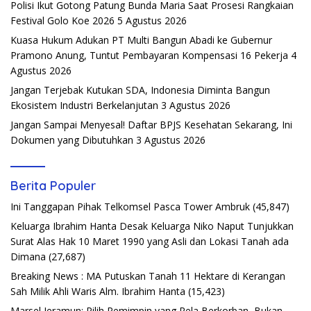
Polisi Ikut Gotong Patung Bunda Maria Saat Prosesi Rangkaian
Festival Golo Koe 2026
5 Agustus 2026
Kuasa Hukum Adukan PT Multi Bangun Abadi ke Gubernur
Pramono Anung, Tuntut Pembayaran Kompensasi 16 Pekerja
4
Agustus 2026
Jangan Terjebak Kutukan SDA, Indonesia Diminta Bangun
Ekosistem Industri Berkelanjutan
3 Agustus 2026
Jangan Sampai Menyesal! Daftar BPJS Kesehatan Sekarang, Ini
Dokumen yang Dibutuhkan
3 Agustus 2026
Berita Populer
Ini Tanggapan Pihak Telkomsel Pasca Tower Ambruk
(45,847)
Keluarga Ibrahim Hanta Desak Keluarga Niko Naput Tunjukkan
Surat Alas Hak 10 Maret 1990 yang Asli dan Lokasi Tanah ada
Dimana
(27,687)
Breaking News : MA Putuskan Tanah 11 Hektare di Kerangan
Sah Milik Ahli Waris Alm. Ibrahim Hanta
(15,423)
Marsel Jeramun: Pilih Pemimpin yang Rela Berkorban, Bukan