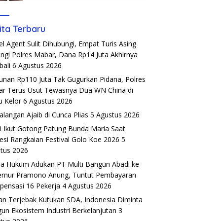
ita Terbaru
el Agent Sulit Dihubungi, Empat Turis Asing
ngi Polres Mabar, Dana Rp14 Juta Akhirnya
ali
6 Agustus 2026
unan Rp110 Juta Tak Gugurkan Pidana, Polres
r Terus Usut Tewasnya Dua WN China di
u Kelor
6 Agustus 2026
alangan Ajaib di Cunca Plias
5 Agustus 2026
si Ikut Gotong Patung Bunda Maria Saat
esi Rangkaian Festival Golo Koe 2026
5
tus 2026
a Hukum Adukan PT Multi Bangun Abadi ke
rnur Pramono Anung, Tuntut Pembayaran
ensasi 16 Pekerja
4 Agustus 2026
an Terjebak Kutukan SDA, Indonesia Diminta
un Ekosistem Industri Berkelanjutan
3