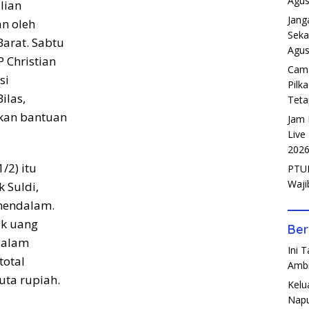
Agus
lian
Jang
n oleh
Seka
Barat. Sabtu
Agus
 Christian
Cama
si
Pilk
ilas,
Teta
kan bantuan
Jam 
Live
202
/2) itu
PTUN
Waji
 Suldi,
mendalam.
uk uang
Ber
dalam
Ini 
total
Amb
uta rupiah.
Kelu
Napu