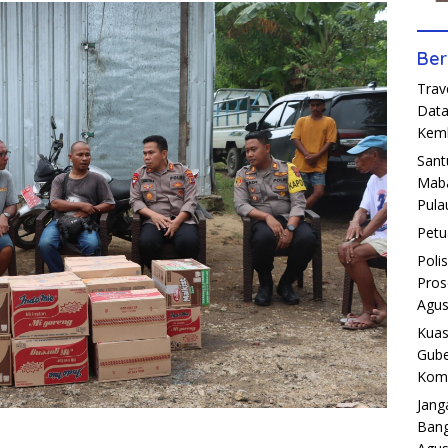
Ber
Trav
Data
Kemb
Sant
Maba
Pula
Petu
Poli
Pros
Agus
Kuas
Gube
Komp
Jang
Bang