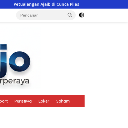
jaib di Cunca Plias
Polisi Ikut Gotong Patung Bunda Mar
tutup
port
Peristiwa
Loker
Saham