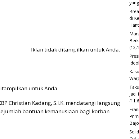
yang
Brea
di K
Han
Mars
Berk
(13,
Iklan tidak ditampilkan untuk Anda.
Pres
Ideo
Kasu
Warg
Taku
 ditampilkan untuk Anda.
Jadi
(11,
KBP Christian Kadang, S.I.K. mendatangi langsung
Fran
 sejumlah bantuan kemanusiaan bagi korban
Prim
Baj
Soli
Dala