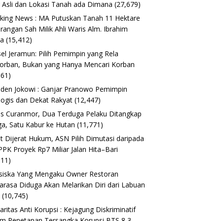
 Asli dan Lokasi Tanah ada Dimana
(27,679)
king News : MA Putuskan Tanah 11 Hektare
erangan Sah Milik Ahli Waris Alm. Ibrahim
ta
(15,412)
el Jeramun: Pilih Pemimpin yang Rela
orban, Bukan yang Hanya Mencari Korban
161)
iden Jokowi : Ganjar Pranowo Pemimpin
logis dan Dekat Rakyat
(12,447)
s Curanmor, Dua Terduga Pelaku Ditangkap
a, Satu Kabur ke Hutan
(11,771)
t Dijerat Hukum, ASN Pilih Dimutasi daripada
 PPK Proyek Rp7 Miliar Jalan Hita–Bari
611)
siska Yang Mengaku Owner Restoran
arasa Diduga Akan Melarikan Diri dari Labuan
o
(10,745)
daritas Anti Korupsi : Kejagung Diskriminatif
m Penetapan Tersangka Korupsi BTS 8,3