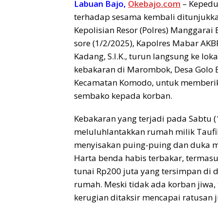
Labuan Bajo,
Okebajo.com
– Kepedu
terhadap sesama kembali ditunjukka
Kepolisian Resor (Polres) Manggarai 
sore (1/2/2025), Kapolres Mabar AKBP
Kadang, S.I.K., turun langsung ke loka
kebakaran di Marombok, Desa Golo B
Kecamatan Komodo, untuk memberi
sembako kepada korban.
Kebakaran yang terjadi pada Sabtu (1
meluluhlantakkan rumah milik Taufik
menyisakan puing-puing dan duka 
Harta benda habis terbakar, termas
tunai Rp200 juta yang tersimpan di 
rumah. Meski tidak ada korban jiwa, 
kerugian ditaksir mencapai ratusan j