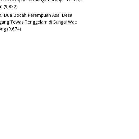
un
(9,832)
h, Dua Bocah Perempuan Asal Desa
gang Tewas Tenggelam di Sungai Wae
ong
(9,674)