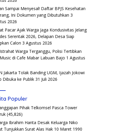
tus 2026
an Sampai Menyesal! Daftar BPJS Kesehatan
rang, Ini Dokumen yang Dibutuhkan
3
tus 2026
t Pacar Ajak Warga Jaga Kondusivitas Jelang
ades Serentak 2026, Delapan Desa Siap
pkan Calon
3 Agustus 2026
Istrahat Warga Terganggu, Polisi Tertibkan
 Music di Cafe Mabar Labuan Bajo
1 Agustus
6
 Jakarta Tolak Banding UGM, Ijazah Jokowi
b Dibuka ke Publik
31 Juli 2026
ita Populer
Tanggapan Pihak Telkomsel Pasca Tower
ruk
(45,826)
arga Ibrahim Hanta Desak Keluarga Niko
t Tunjukkan Surat Alas Hak 10 Maret 1990