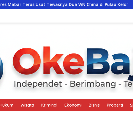
t Tewasnya Dua WN China di Pulau Kelor
Petualangan A
Hukum
Wisata
Kriminal
Ekonomi
Bisnis
Properti
S