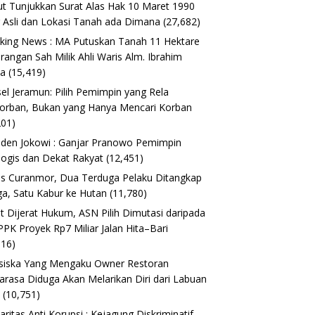
t Tunjukkan Surat Alas Hak 10 Maret 1990
 Asli dan Lokasi Tanah ada Dimana
(27,682)
king News : MA Putuskan Tanah 11 Hektare
erangan Sah Milik Ahli Waris Alm. Ibrahim
ta
(15,419)
el Jeramun: Pilih Pemimpin yang Rela
orban, Bukan yang Hanya Mencari Korban
201)
iden Jokowi : Ganjar Pranowo Pemimpin
logis dan Dekat Rakyat
(12,451)
s Curanmor, Dua Terduga Pelaku Ditangkap
a, Satu Kabur ke Hutan
(11,780)
t Dijerat Hukum, ASN Pilih Dimutasi daripada
 PPK Proyek Rp7 Miliar Jalan Hita–Bari
616)
siska Yang Mengaku Owner Restoran
arasa Diduga Akan Melarikan Diri dari Labuan
o
(10,751)
daritas Anti Korupsi : Kejagung Diskriminatif