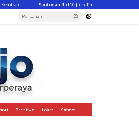
Santunan Rp110 Juta Tak Gugurkan Pidana, Polres Mabar
tutup
port
Peristiwa
Loker
Saham