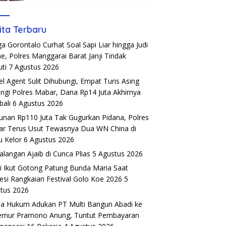
ita Terbaru
a Gorontalo Curhat Soal Sapi Liar hingga Judi
ne, Polres Manggarai Barat Janji Tindak
uti
7 Agustus 2026
el Agent Sulit Dihubungi, Empat Turis Asing
ngi Polres Mabar, Dana Rp14 Juta Akhirnya
ali
6 Agustus 2026
unan Rp110 Juta Tak Gugurkan Pidana, Polres
r Terus Usut Tewasnya Dua WN China di
u Kelor
6 Agustus 2026
alangan Ajaib di Cunca Plias
5 Agustus 2026
si Ikut Gotong Patung Bunda Maria Saat
esi Rangkaian Festival Golo Koe 2026
5
tus 2026
a Hukum Adukan PT Multi Bangun Abadi ke
rnur Pramono Anung, Tuntut Pembayaran