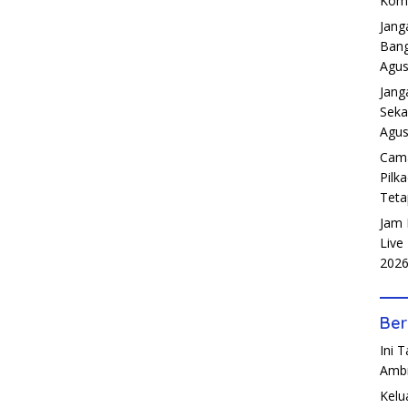
Komp
Jang
Bang
Agus
Jang
Seka
Agus
Cama
Pilk
Teta
Jam 
Live
202
Ber
Ini 
Amb
Kelu