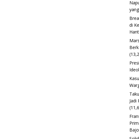
Napu
yang
Brea
di K
Han
Mars
Berk
(13,
Pres
Ideo
Kasu
Warg
Taku
Jadi
(11,
Fran
Prim
Baj
Soli