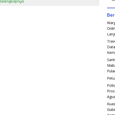
Selengkapnya
Ber
Warg
Onli
Lanj
Trav
Data
Kemb
Sant
Maba
Pula
Petu
Poli
Pros
Agus
Kuas
Gube