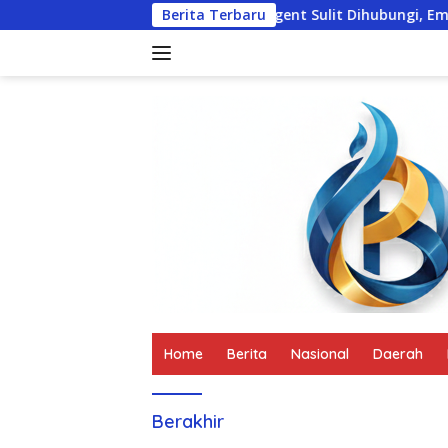
Langsung
dak Lanjuti
Travel Agent Sulit Dihubungi, Empat Turis 
Berita Terbaru
ke
konten
tutup
Home
Berita
Nasional
Daerah
Berakhir