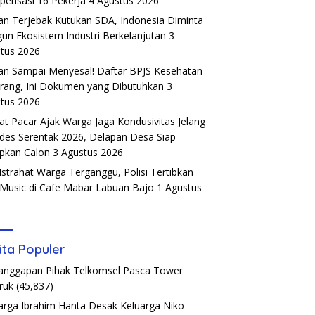
ensasi 16 Pekerja
4 Agustus 2026
an Terjebak Kutukan SDA, Indonesia Diminta
un Ekosistem Industri Berkelanjutan
3
tus 2026
an Sampai Menyesal! Daftar BPJS Kesehatan
rang, Ini Dokumen yang Dibutuhkan
3
tus 2026
t Pacar Ajak Warga Jaga Kondusivitas Jelang
ades Serentak 2026, Delapan Desa Siap
pkan Calon
3 Agustus 2026
Istrahat Warga Terganggu, Polisi Tertibkan
 Music di Cafe Mabar Labuan Bajo
1 Agustus
6
ita Populer
Tanggapan Pihak Telkomsel Pasca Tower
ruk
(45,837)
arga Ibrahim Hanta Desak Keluarga Niko