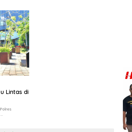
 Lintas di
 Polres
s…