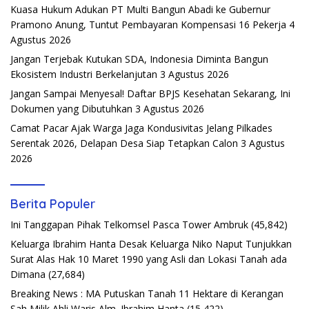
Kuasa Hukum Adukan PT Multi Bangun Abadi ke Gubernur
Pramono Anung, Tuntut Pembayaran Kompensasi 16 Pekerja
4
Agustus 2026
Jangan Terjebak Kutukan SDA, Indonesia Diminta Bangun
Ekosistem Industri Berkelanjutan
3 Agustus 2026
Jangan Sampai Menyesal! Daftar BPJS Kesehatan Sekarang, Ini
Dokumen yang Dibutuhkan
3 Agustus 2026
Camat Pacar Ajak Warga Jaga Kondusivitas Jelang Pilkades
Serentak 2026, Delapan Desa Siap Tetapkan Calon
3 Agustus
2026
Berita Populer
Ini Tanggapan Pihak Telkomsel Pasca Tower Ambruk
(45,842)
Keluarga Ibrahim Hanta Desak Keluarga Niko Naput Tunjukkan
Surat Alas Hak 10 Maret 1990 yang Asli dan Lokasi Tanah ada
Dimana
(27,684)
Breaking News : MA Putuskan Tanah 11 Hektare di Kerangan
Sah Milik Ahli Waris Alm. Ibrahim Hanta
(15,422)