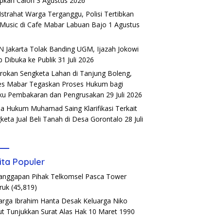
pkan Calon
3 Agustus 2026
Istrahat Warga Terganggu, Polisi Tertibkan
 Music di Cafe Mabar Labuan Bajo
1 Agustus
6
 Jakarta Tolak Banding UGM, Ijazah Jokowi
b Dibuka ke Publik
31 Juli 2026
rokan Sengketa Lahan di Tanjung Boleng,
es Mabar Tegaskan Proses Hukum bagi
ku Pembakaran dan Pengrusakan
29 Juli 2026
a Hukum Muhamad Saing Klarifikasi Terkait
keta Jual Beli Tanah di Desa Gorontalo
28 Juli
6
ita Populer
Tanggapan Pihak Telkomsel Pasca Tower
ruk
(45,819)
arga Ibrahim Hanta Desak Keluarga Niko
t Tunjukkan Surat Alas Hak 10 Maret 1990