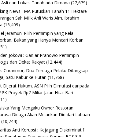
 Asli dan Lokasi Tanah ada Dimana
(27,679)
king News : MA Putuskan Tanah 11 Hektare
erangan Sah Milik Ahli Waris Alm. Ibrahim
ta
(15,409)
el Jeramun: Pilih Pemimpin yang Rela
orban, Bukan yang Hanya Mencari Korban
151)
iden Jokowi : Ganjar Pranowo Pemimpin
logis dan Dekat Rakyat
(12,444)
s Curanmor, Dua Terduga Pelaku Ditangkap
a, Satu Kabur ke Hutan
(11,768)
t Dijerat Hukum, ASN Pilih Dimutasi daripada
 PPK Proyek Rp7 Miliar Jalan Hita–Bari
611)
siska Yang Mengaku Owner Restoran
arasa Diduga Akan Melarikan Diri dari Labuan
o
(10,744)
daritas Anti Korupsi : Kejagung Diskriminatif
m Penetapan Tersangka Korupsi BTS 8,3