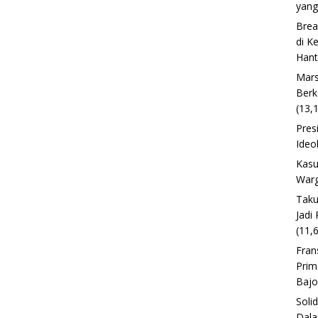
yang
Brea
di K
Han
Mars
Berk
(13,
Pres
Ideo
Kasu
Warg
Taku
Jadi
(11,
Fran
Prim
Baj
Soli
Dala