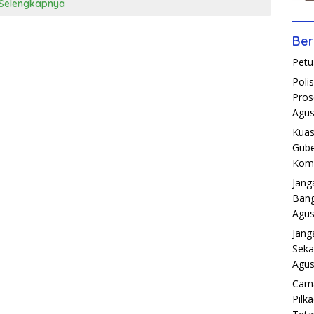
Selengkapnya
Ber
Petu
Poli
Pros
Agus
Kuas
Gube
Komp
Jang
Bang
Agus
Jang
Seka
Agus
Cama
Pilk