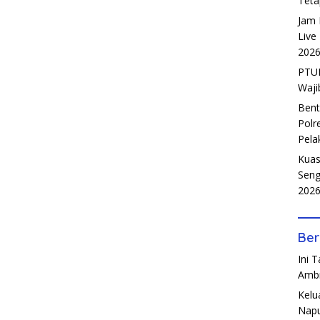
Teta
Jam 
Live
202
PTUN
Waji
Bent
Polr
Pela
Kuas
Seng
202
Ber
Ini 
Amb
Kelu
Napu