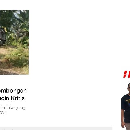
Rombongan
in Kritis
lu lintas yang
 FC…