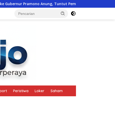
ur Pramono Anung, Tuntut Pembayaran Kompensasi 16 Pekerja
tutup
port
Peristiwa
Loker
Saham