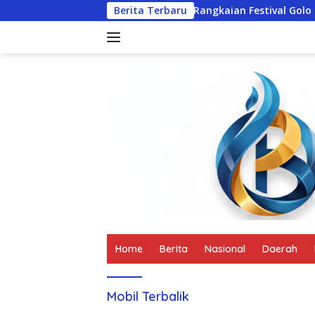
Langsung
ng Bunda Maria Saat Prosesi Rangkaian Festival Golo Koe 2026
Berita Terbaru
ke
konten
tutup
Home
Berita
Nasional
Daerah
Mobil Terbalik