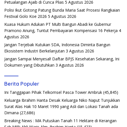
Petualangan Ajaib di Cunca Plias
5 Agustus 2026
Polisi Ikut Gotong Patung Bunda Maria Saat Prosesi Rangkaian
Festival Golo Koe 2026
5 Agustus 2026
Kuasa Hukum Adukan PT Multi Bangun Abadi ke Gubernur
Pramono Anung, Tuntut Pembayaran Kompensasi 16 Pekerja
4
Agustus 2026
Jangan Terjebak Kutukan SDA, Indonesia Diminta Bangun
Ekosistem Industri Berkelanjutan
3 Agustus 2026
Jangan Sampai Menyesal! Daftar BPJS Kesehatan Sekarang, Ini
Dokumen yang Dibutuhkan
3 Agustus 2026
Berita Populer
Ini Tanggapan Pihak Telkomsel Pasca Tower Ambruk
(45,845)
Keluarga Ibrahim Hanta Desak Keluarga Niko Naput Tunjukkan
Surat Alas Hak 10 Maret 1990 yang Asli dan Lokasi Tanah ada
Dimana
(27,686)
Breaking News : MA Putuskan Tanah 11 Hektare di Kerangan
Sah Milik Ahli Waris Alm. Ibrahim Hanta
(15,423)