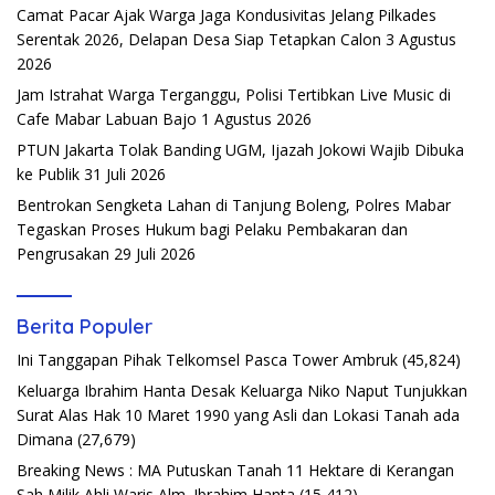
Camat Pacar Ajak Warga Jaga Kondusivitas Jelang Pilkades
Serentak 2026, Delapan Desa Siap Tetapkan Calon
3 Agustus
2026
Jam Istrahat Warga Terganggu, Polisi Tertibkan Live Music di
Cafe Mabar Labuan Bajo
1 Agustus 2026
PTUN Jakarta Tolak Banding UGM, Ijazah Jokowi Wajib Dibuka
ke Publik
31 Juli 2026
Bentrokan Sengketa Lahan di Tanjung Boleng, Polres Mabar
Tegaskan Proses Hukum bagi Pelaku Pembakaran dan
Pengrusakan
29 Juli 2026
Berita Populer
Ini Tanggapan Pihak Telkomsel Pasca Tower Ambruk
(45,824)
Keluarga Ibrahim Hanta Desak Keluarga Niko Naput Tunjukkan
Surat Alas Hak 10 Maret 1990 yang Asli dan Lokasi Tanah ada
Dimana
(27,679)
Breaking News : MA Putuskan Tanah 11 Hektare di Kerangan
Sah Milik Ahli Waris Alm. Ibrahim Hanta
(15,412)