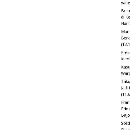
yang
Brea
di K
Han
Mars
Berk
(13,
Pres
Ideo
Kasu
Warg
Taku
Jadi
(11,
Fran
Prim
Baj
Soli
Dala