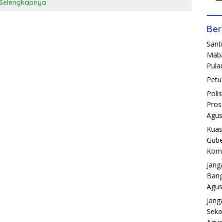
Selengkapnya
Ber
Sant
Maba
Pula
Petu
Poli
Pros
Agus
Kuas
Gube
Komp
Jang
Bang
Agus
Jang
Seka