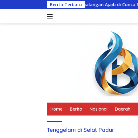
Langsung
di Pulau Kelor
Berita Terbaru
Petualangan Ajaib di Cunca Plias
ke
konten
tutup
Home
Berita
Nasional
Daerah
Tenggelam di Selat Padar