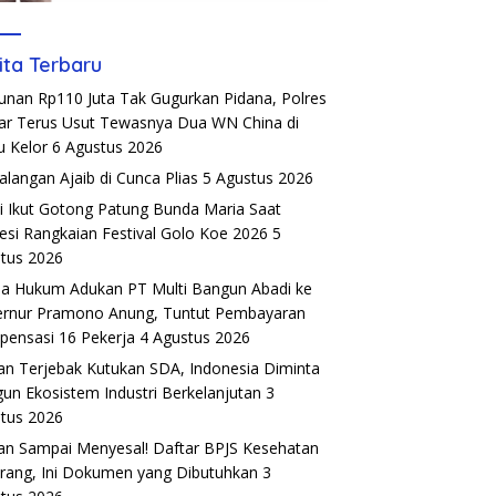
ita Terbaru
unan Rp110 Juta Tak Gugurkan Pidana, Polres
r Terus Usut Tewasnya Dua WN China di
u Kelor
6 Agustus 2026
alangan Ajaib di Cunca Plias
5 Agustus 2026
si Ikut Gotong Patung Bunda Maria Saat
esi Rangkaian Festival Golo Koe 2026
5
tus 2026
a Hukum Adukan PT Multi Bangun Abadi ke
rnur Pramono Anung, Tuntut Pembayaran
ensasi 16 Pekerja
4 Agustus 2026
an Terjebak Kutukan SDA, Indonesia Diminta
un Ekosistem Industri Berkelanjutan
3
tus 2026
an Sampai Menyesal! Daftar BPJS Kesehatan
rang, Ini Dokumen yang Dibutuhkan
3