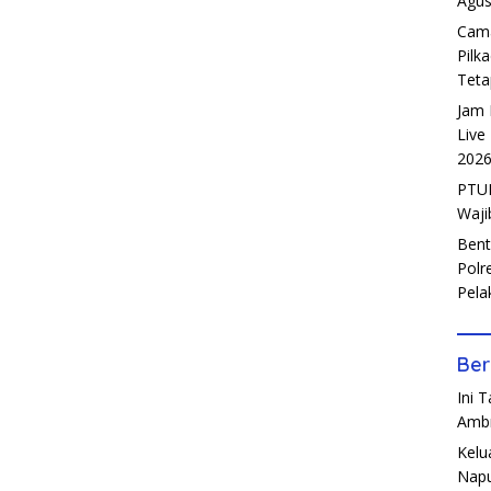
Agus
Cama
Pilk
Teta
Jam 
Live
202
PTUN
Waji
Bent
Polr
Pela
Ber
Ini 
Amb
Kelu
Napu