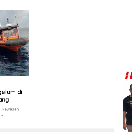
gelam di
lang
di kawasan
i…