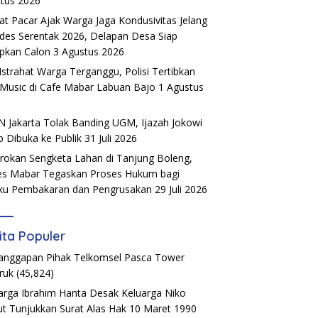
tus 2026
t Pacar Ajak Warga Jaga Kondusivitas Jelang
ades Serentak 2026, Delapan Desa Siap
pkan Calon
3 Agustus 2026
Istrahat Warga Terganggu, Polisi Tertibkan
 Music di Cafe Mabar Labuan Bajo
1 Agustus
6
 Jakarta Tolak Banding UGM, Ijazah Jokowi
b Dibuka ke Publik
31 Juli 2026
rokan Sengketa Lahan di Tanjung Boleng,
es Mabar Tegaskan Proses Hukum bagi
ku Pembakaran dan Pengrusakan
29 Juli 2026
ita Populer
Tanggapan Pihak Telkomsel Pasca Tower
ruk
(45,824)
arga Ibrahim Hanta Desak Keluarga Niko
t Tunjukkan Surat Alas Hak 10 Maret 1990