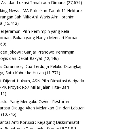
 Asli dan Lokasi Tanah ada Dimana
(27,679)
king News : MA Putuskan Tanah 11 Hektare
erangan Sah Milik Ahli Waris Alm. Ibrahim
ta
(15,412)
el Jeramun: Pilih Pemimpin yang Rela
orban, Bukan yang Hanya Mencari Korban
160)
iden Jokowi : Ganjar Pranowo Pemimpin
logis dan Dekat Rakyat
(12,446)
s Curanmor, Dua Terduga Pelaku Ditangkap
a, Satu Kabur ke Hutan
(11,771)
t Dijerat Hukum, ASN Pilih Dimutasi daripada
 PPK Proyek Rp7 Miliar Jalan Hita–Bari
611)
siska Yang Mengaku Owner Restoran
arasa Diduga Akan Melarikan Diri dari Labuan
o
(10,745)
daritas Anti Korupsi : Kejagung Diskriminatif
m Penetapan Tersangka Korupsi BTS 8,3