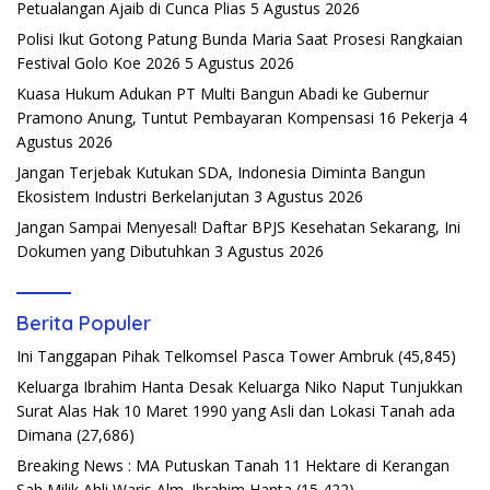
Petualangan Ajaib di Cunca Plias
5 Agustus 2026
Polisi Ikut Gotong Patung Bunda Maria Saat Prosesi Rangkaian
Festival Golo Koe 2026
5 Agustus 2026
Kuasa Hukum Adukan PT Multi Bangun Abadi ke Gubernur
Pramono Anung, Tuntut Pembayaran Kompensasi 16 Pekerja
4
Agustus 2026
Jangan Terjebak Kutukan SDA, Indonesia Diminta Bangun
Ekosistem Industri Berkelanjutan
3 Agustus 2026
Jangan Sampai Menyesal! Daftar BPJS Kesehatan Sekarang, Ini
Dokumen yang Dibutuhkan
3 Agustus 2026
Berita Populer
Ini Tanggapan Pihak Telkomsel Pasca Tower Ambruk
(45,845)
Keluarga Ibrahim Hanta Desak Keluarga Niko Naput Tunjukkan
Surat Alas Hak 10 Maret 1990 yang Asli dan Lokasi Tanah ada
Dimana
(27,686)
Breaking News : MA Putuskan Tanah 11 Hektare di Kerangan
Sah Milik Ahli Waris Alm. Ibrahim Hanta
(15,422)