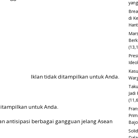
yang
Brea
di K
Han
Mars
Berk
(13,
Pres
Ideo
Kasu
Iklan tidak ditampilkan untuk Anda.
Warg
Taku
Jadi
(11,
 ditampilkan untuk Anda.
Fran
Prim
 antisipasi berbagai gangguan jelang Asean
Baj
Soli
Dala