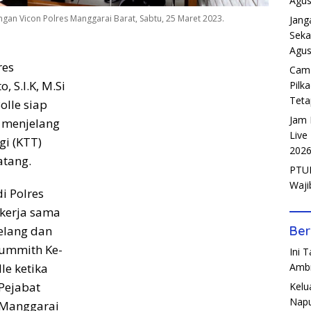
Agus
ngan Vicon Polres Manggarai Barat, Sabtu, 25 Maret 2023.
Jang
Seka
Agus
res
Cama
 S.I.K, M.Si
Pilk
Teta
olle siap
Jam 
 menjelang
Live
gi (KTT)
202
atang.
PTUN
Waji
i Polres
kerja sama
elang dan
Ber
Summith Ke-
Ini 
le ketika
Amb
Pejabat
Kelu
Napu
s Manggarai