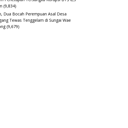
un
(9,834)
h, Dua Bocah Perempuan Asal Desa
gang Tewas Tenggelam di Sungai Wae
ong
(9,679)