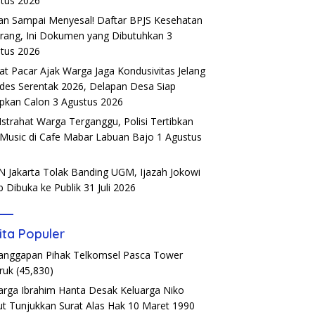
tus 2026
an Sampai Menyesal! Daftar BPJS Kesehatan
rang, Ini Dokumen yang Dibutuhkan
3
tus 2026
t Pacar Ajak Warga Jaga Kondusivitas Jelang
ades Serentak 2026, Delapan Desa Siap
pkan Calon
3 Agustus 2026
Istrahat Warga Terganggu, Polisi Tertibkan
 Music di Cafe Mabar Labuan Bajo
1 Agustus
6
 Jakarta Tolak Banding UGM, Ijazah Jokowi
b Dibuka ke Publik
31 Juli 2026
ita Populer
Tanggapan Pihak Telkomsel Pasca Tower
ruk
(45,830)
arga Ibrahim Hanta Desak Keluarga Niko
t Tunjukkan Surat Alas Hak 10 Maret 1990