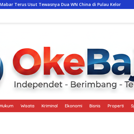
ewasnya Dua WN China di Pulau Kelor
Petualangan Ajaib
Hukum
Wisata
Kriminal
Ekonomi
Bisnis
Properti
S