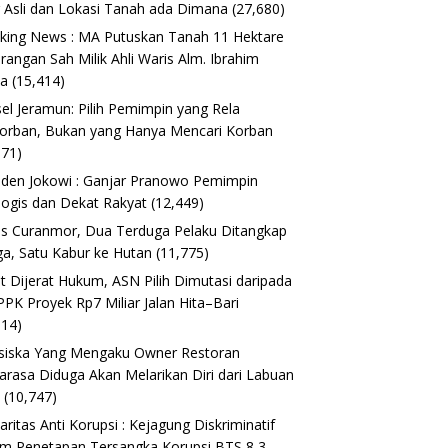
 Asli dan Lokasi Tanah ada Dimana
(27,680)
king News : MA Putuskan Tanah 11 Hektare
erangan Sah Milik Ahli Waris Alm. Ibrahim
ta
(15,414)
el Jeramun: Pilih Pemimpin yang Rela
orban, Bukan yang Hanya Mencari Korban
171)
iden Jokowi : Ganjar Pranowo Pemimpin
logis dan Dekat Rakyat
(12,449)
s Curanmor, Dua Terduga Pelaku Ditangkap
a, Satu Kabur ke Hutan
(11,775)
t Dijerat Hukum, ASN Pilih Dimutasi daripada
 PPK Proyek Rp7 Miliar Jalan Hita–Bari
614)
siska Yang Mengaku Owner Restoran
arasa Diduga Akan Melarikan Diri dari Labuan
o
(10,747)
daritas Anti Korupsi : Kejagung Diskriminatif
m Penetapan Tersangka Korupsi BTS 8,3