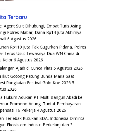
ita Terbaru
el Agent Sulit Dihubungi, Empat Turis Asing
ngi Polres Mabar, Dana Rp14 Juta Akhirnya
ali
6 Agustus 2026
unan Rp110 Juta Tak Gugurkan Pidana, Polres
r Terus Usut Tewasnya Dua WN China di
u Kelor
6 Agustus 2026
alangan Ajaib di Cunca Plias
5 Agustus 2026
si Ikut Gotong Patung Bunda Maria Saat
esi Rangkaian Festival Golo Koe 2026
5
tus 2026
a Hukum Adukan PT Multi Bangun Abadi ke
rnur Pramono Anung, Tuntut Pembayaran
ensasi 16 Pekerja
4 Agustus 2026
an Terjebak Kutukan SDA, Indonesia Diminta
un Ekosistem Industri Berkelanjutan
3