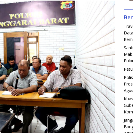
Ber
Trav
Data
Kemb
Sant
Maba
Pula
Petu
Poli
Pros
Agus
Kuas
Gube
Komp
Jang
Bang