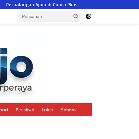
 di Cunca Plias
Polisi Ikut Gotong Patung Bunda Maria 
tutup
port
Peristiwa
Loker
Saham