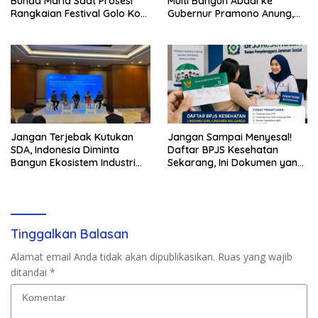
Bunda Maria Saat Prosesi
Multi Bangun Abadi ke
Rangkaian Festival Golo Koe
Gubernur Pramono Anung,
2026
Tuntut Pembayaran
Kompensasi 16 Pekerja
Jangan Terjebak Kutukan
Jangan Sampai Menyesal!
SDA, Indonesia Diminta
Daftar BPJS Kesehatan
Bangun Ekosistem Industri
Sekarang, Ini Dokumen yang
Berkelanjutan
Dibutuhkan
Tinggalkan Balasan
Alamat email Anda tidak akan dipublikasikan.
Ruas yang wajib
ditandai
*