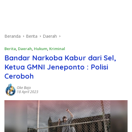
Beranda
Berita
Daerah
Berita
,
Daerah
,
Hukum
,
Kriminal
Bandar Narkoba Kabur dari Sel,
Ketua GMNI Jeneponto : Polisi
Ceroboh
Oke Bajo
18 April 2023