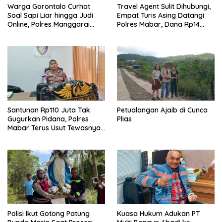
Warga Gorontalo Curhat
Travel Agent Sulit Dihubungi,
Soal Sapi Liar hingga Judi
Empat Turis Asing Datangi
Online, Polres Manggarai
Polres Mabar, Dana Rp14
Barat Janji Tindak Lanjuti
Juta Akhirnya Kembali
Santunan Rp110 Juta Tak
Petualangan Ajaib di Cunca
Gugurkan Pidana, Polres
Plias
Mabar Terus Usut Tewasnya
Dua WN China di Pulau Kelor
Polisi Ikut Gotong Patung
Kuasa Hukum Adukan PT