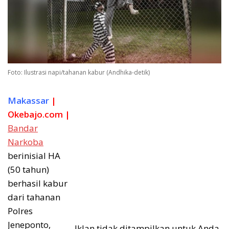
Foto: Ilustrasi napi/tahanan kabur (Andhika-detik)
Makassar
|
Okebajo.com |
Bandar
Narkoba
berinisial HA
(50 tahun)
berhasil kabur
dari tahanan
Polres
Jeneponto,
Iklan tidak ditampilkan untuk Anda.