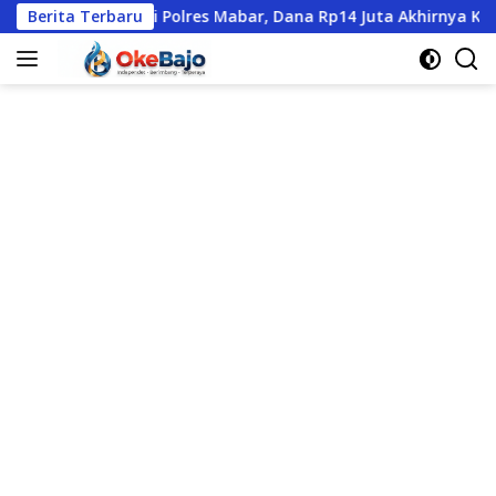
Langsung
atangi Polres Mabar, Dana Rp14 Juta Akhirnya Kembali
Berita Terbaru
S
ke
konten