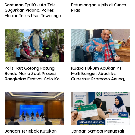
Santunan Rp110 Juta Tak
Petualangan Ajaib di Cunca
Gugurkan Pidana, Polres
Plias
Mabar Terus Usut Tewasnya
Dua WN China di Pulau Kelor
Polisi Ikut Gotong Patung
Kuasa Hukum Adukan PT
Bunda Maria Saat Prosesi
Multi Bangun Abadi ke
Rangkaian Festival Golo Koe
Gubernur Pramono Anung,
2026
Tuntut Pembayaran
Kompensasi 16 Pekerja
Jangan Terjebak Kutukan
Jangan Sampai Menyesal!