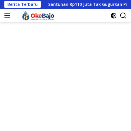
Langsung
ali
Berita Terbaru
Santunan Rp110 Juta Tak Gugurkan Pidana, Polres 
ke
konten