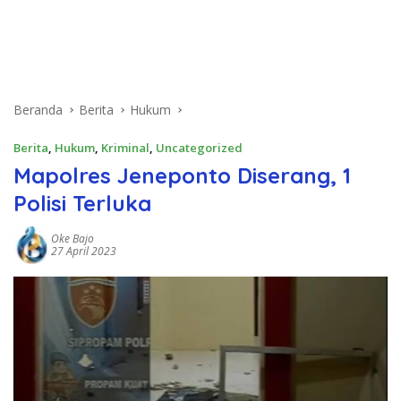
Beranda
Berita
Hukum
Berita
,
Hukum
,
Kriminal
,
Uncategorized
Mapolres Jeneponto Diserang, 1
Polisi Terluka
Oke Bajo
27 April 2023