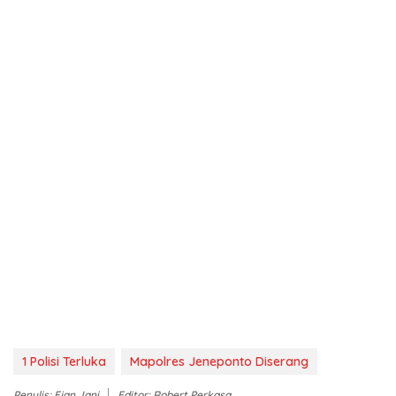
1 Polisi Terluka
Mapolres Jeneponto Diserang
Penulis: Ejan Jani
Editor: Robert Perkasa