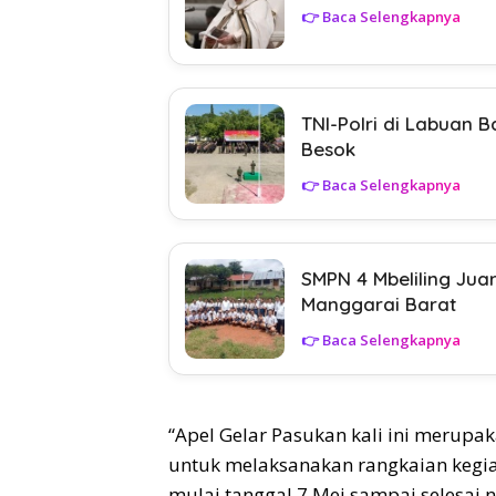
👉 Baca Selengkapnya
TNI-Polri di Labuan 
Besok
👉 Baca Selengkapnya
SMPN 4 Mbeliling Ju
Manggarai Barat
👉 Baca Selengkapnya
“Apel Gelar Pasukan kali ini merup
untuk melaksanakan rangkaian kegi
mulai tanggal 7 Mei sampai selesai n