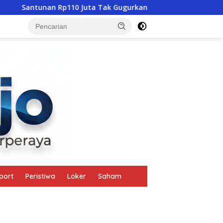
10 Juta Tak Gugurkan Pidana, Polres Mabar Terus Usut Tewasn
tutup
port
Peristiwa
Loker
Saham