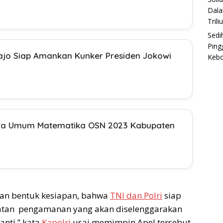
Dala
Trili
Sedi
Ping
Bajo Siap Amankan Kunker Presiden Jokowi
Keb
ara Umum Matematika OSN 2023 Kabupaten
akan bentuk kesiapan, bahwa
TNI dan Polri
siap
atan pengamanan yang akan diselenggarakan
anti,” kata
Kapolri
usai memimpin Apel tersebut.