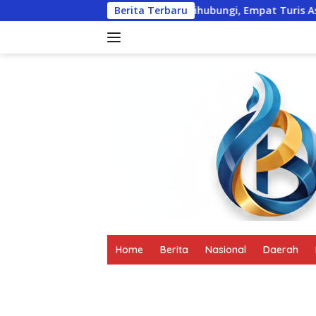
Langsung
Travel Agent Sulit Dihubungi, Empat Turis Asing Datangi Polre
Berita Terbaru
ke
konten
tutup
Home
Berita
Nasional
Daerah