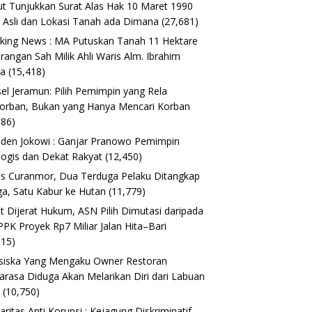
t Tunjukkan Surat Alas Hak 10 Maret 1990
 Asli dan Lokasi Tanah ada Dimana
(27,681)
king News : MA Putuskan Tanah 11 Hektare
erangan Sah Milik Ahli Waris Alm. Ibrahim
ta
(15,418)
el Jeramun: Pilih Pemimpin yang Rela
orban, Bukan yang Hanya Mencari Korban
186)
iden Jokowi : Ganjar Pranowo Pemimpin
logis dan Dekat Rakyat
(12,450)
s Curanmor, Dua Terduga Pelaku Ditangkap
a, Satu Kabur ke Hutan
(11,779)
t Dijerat Hukum, ASN Pilih Dimutasi daripada
 PPK Proyek Rp7 Miliar Jalan Hita–Bari
615)
siska Yang Mengaku Owner Restoran
arasa Diduga Akan Melarikan Diri dari Labuan
o
(10,750)
daritas Anti Korupsi : Kejagung Diskriminatif