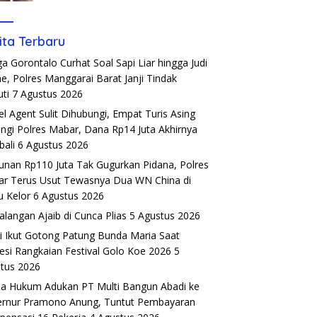
ita Terbaru
a Gorontalo Curhat Soal Sapi Liar hingga Judi
ne, Polres Manggarai Barat Janji Tindak
uti
7 Agustus 2026
el Agent Sulit Dihubungi, Empat Turis Asing
ngi Polres Mabar, Dana Rp14 Juta Akhirnya
ali
6 Agustus 2026
unan Rp110 Juta Tak Gugurkan Pidana, Polres
r Terus Usut Tewasnya Dua WN China di
u Kelor
6 Agustus 2026
alangan Ajaib di Cunca Plias
5 Agustus 2026
si Ikut Gotong Patung Bunda Maria Saat
esi Rangkaian Festival Golo Koe 2026
5
tus 2026
a Hukum Adukan PT Multi Bangun Abadi ke
rnur Pramono Anung, Tuntut Pembayaran