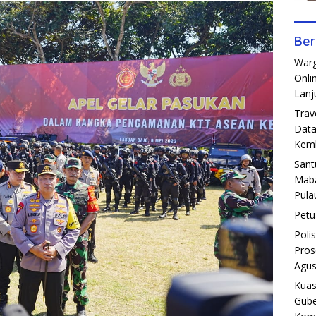
Ber
Warg
Onli
Lanj
Trav
Data
Kemb
Sant
Maba
Pula
Petu
Poli
Pros
Agus
Kuas
Gube