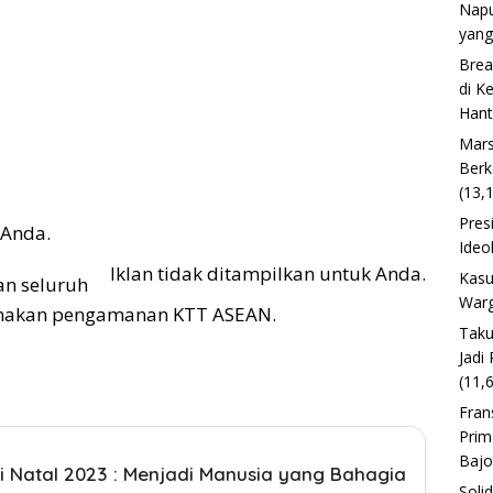
Napu
yang
Brea
di K
Han
Mars
Berk
(13,
Pres
 Anda.
Ideo
Iklan tidak ditampilkan untuk Anda.
Kasu
n seluruh
Warg
sanakan pengamanan KTT ASEAN.
Taku
Jadi
(11,
Fran
Prim
Baj
ari Natal 2023 : Menjadi Manusia yang Bahagia
Soli