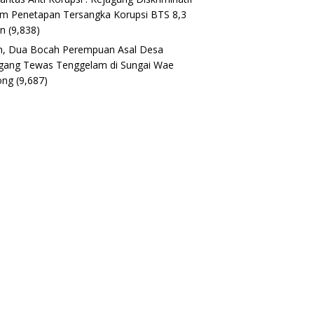
m Penetapan Tersangka Korupsi BTS 8,3
un
(9,838)
h, Dua Bocah Perempuan Asal Desa
gang Tewas Tenggelam di Sungai Wae
ong
(9,687)