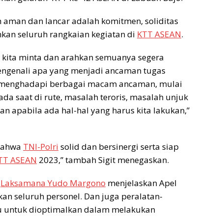
 aman dan lancar adalah komitmen, soliditas
kan seluruh rangkaian kegiatan di
KTT ASEAN
.
ni, kita minta dan arahkan semuanya segera
ngenali apa yang menjadi ancaman tugas
k menghadapi berbagai macam ancaman, mulai
ada saat di rute, masalah teroris, masalah unjuk
lan apabila ada hal-hal yang harus kita lakukan,”
 bahwa
TNI-Polri
solid dan bersinergi serta siap
TT ASEAN
2023,” tambah Sigit menegaskan.
Laksamana Yudo Margono
menjelaskan Apel
kan seluruh personel. Dan juga peralatan-
itu untuk dioptimalkan dalam melakukan