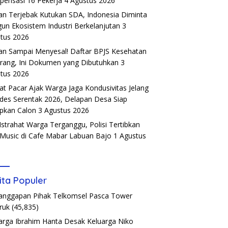
ensasi 16 Pekerja
4 Agustus 2026
an Terjebak Kutukan SDA, Indonesia Diminta
un Ekosistem Industri Berkelanjutan
3
tus 2026
an Sampai Menyesal! Daftar BPJS Kesehatan
rang, Ini Dokumen yang Dibutuhkan
3
tus 2026
t Pacar Ajak Warga Jaga Kondusivitas Jelang
ades Serentak 2026, Delapan Desa Siap
pkan Calon
3 Agustus 2026
Istrahat Warga Terganggu, Polisi Tertibkan
 Music di Cafe Mabar Labuan Bajo
1 Agustus
6
ita Populer
Tanggapan Pihak Telkomsel Pasca Tower
ruk
(45,835)
arga Ibrahim Hanta Desak Keluarga Niko