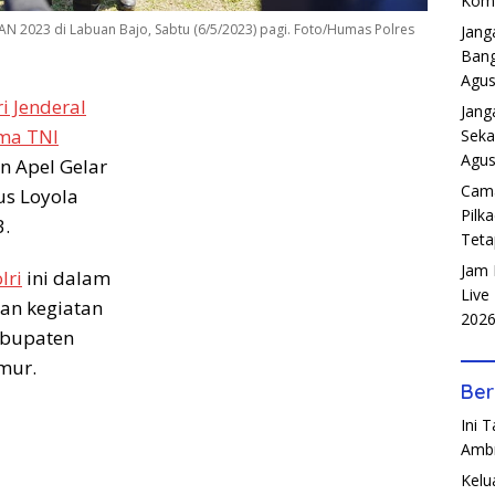
Komp
 2023 di Labuan Bajo, Sabtu (6/5/2023) pagi. Foto/Humas Polres
Jang
Bang
Agus
i Jenderal
Jang
ma TNI
Seka
Agus
 Apel Gelar
Cama
us Loyola
Pilk
3.
Teta
Jam 
lri
ini dalam
Live
an kegiatan
202
abupaten
mur.
Ber
Ini 
Amb
Kelu