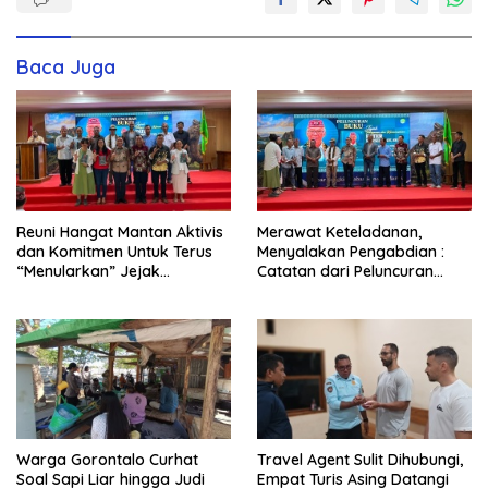
Baca Juga
Reuni Hangat Mantan Aktivis
Merawat Keteladanan,
dan Komitmen Untuk Terus
Menyalakan Pengabdian :
“Menularkan” Jejak
Catatan dari Peluncuran
Kemanusiaan Pater Marsel
Buku Karya dan Dedikasi
Agot, SVD
Pater Marsel Agot, SVD
Warga Gorontalo Curhat
Travel Agent Sulit Dihubungi,
Soal Sapi Liar hingga Judi
Empat Turis Asing Datangi