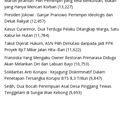
Marsel Jeramun: Pilih Pemimpin yang Rela Berkorban, Bukan
yang Hanya Mencari Korban
(13,227)
Presiden Jokowi : Ganjar Pranowo Pemimpin Ideologis dan
Dekat Rakyat
(12,457)
Kasus Curanmor, Dua Terduga Pelaku Ditangkap Warga, Satu
Kabur ke Hutan
(11,784)
Takut Dijerat Hukum, ASN Pilih Dimutasi daripada Jadi PPK
Proyek Rp7 Miliar Jalan Hita–Bari
(11,622)
Fransiska Yang Mengaku Owner Restoran Primarasa Diduga
Akan Melarikan Diri dari Labuan Bajo
(10,753)
Solidaritas Anti Korupsi : Kejagung Diskriminatif Dalam
Penetapan Tersangka Korupsi BTS 8,3 Triliun
(9,847)
Sedih, Dua Bocah Perempuan Asal Desa Pinggang Tewas
Tenggelam di Sungai Wae Kebong
(9,693)