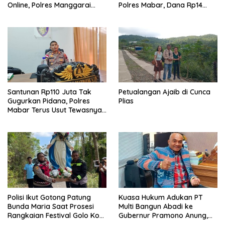
Online, Polres Manggarai
Polres Mabar, Dana Rp14
Barat Janji Tindak Lanjuti
Juta Akhirnya Kembali
Santunan Rp110 Juta Tak
Petualangan Ajaib di Cunca
Gugurkan Pidana, Polres
Plias
Mabar Terus Usut Tewasnya
Dua WN China di Pulau Kelor
Polisi Ikut Gotong Patung
Kuasa Hukum Adukan PT
Bunda Maria Saat Prosesi
Multi Bangun Abadi ke
Rangkaian Festival Golo Koe
Gubernur Pramono Anung,
2026
Tuntut Pembayaran