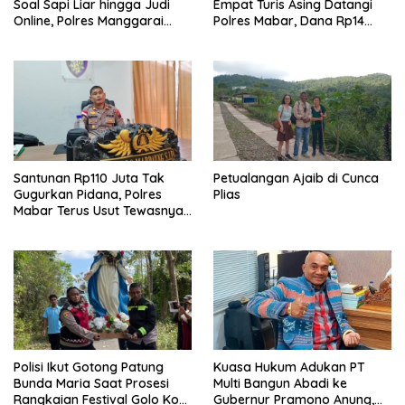
Soal Sapi Liar hingga Judi
Empat Turis Asing Datangi
Online, Polres Manggarai
Polres Mabar, Dana Rp14
Barat Janji Tindak Lanjuti
Juta Akhirnya Kembali
Santunan Rp110 Juta Tak
Petualangan Ajaib di Cunca
Gugurkan Pidana, Polres
Plias
Mabar Terus Usut Tewasnya
Dua WN China di Pulau Kelor
Polisi Ikut Gotong Patung
Kuasa Hukum Adukan PT
Bunda Maria Saat Prosesi
Multi Bangun Abadi ke
Rangkaian Festival Golo Koe
Gubernur Pramono Anung,