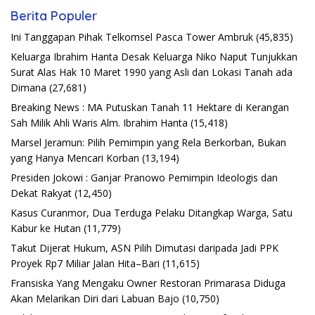
Berita Populer
Ini Tanggapan Pihak Telkomsel Pasca Tower Ambruk
(45,835)
Keluarga Ibrahim Hanta Desak Keluarga Niko Naput Tunjukkan
Surat Alas Hak 10 Maret 1990 yang Asli dan Lokasi Tanah ada
Dimana
(27,681)
Breaking News : MA Putuskan Tanah 11 Hektare di Kerangan
Sah Milik Ahli Waris Alm. Ibrahim Hanta
(15,418)
Marsel Jeramun: Pilih Pemimpin yang Rela Berkorban, Bukan
yang Hanya Mencari Korban
(13,194)
Presiden Jokowi : Ganjar Pranowo Pemimpin Ideologis dan
Dekat Rakyat
(12,450)
Kasus Curanmor, Dua Terduga Pelaku Ditangkap Warga, Satu
Kabur ke Hutan
(11,779)
Takut Dijerat Hukum, ASN Pilih Dimutasi daripada Jadi PPK
Proyek Rp7 Miliar Jalan Hita–Bari
(11,615)
Fransiska Yang Mengaku Owner Restoran Primarasa Diduga
Akan Melarikan Diri dari Labuan Bajo
(10,750)