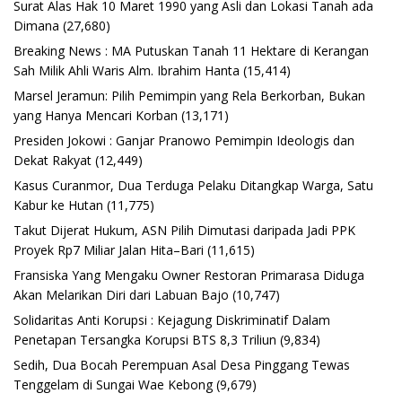
Surat Alas Hak 10 Maret 1990 yang Asli dan Lokasi Tanah ada
Dimana
(27,680)
Breaking News : MA Putuskan Tanah 11 Hektare di Kerangan
Sah Milik Ahli Waris Alm. Ibrahim Hanta
(15,414)
Marsel Jeramun: Pilih Pemimpin yang Rela Berkorban, Bukan
yang Hanya Mencari Korban
(13,171)
Presiden Jokowi : Ganjar Pranowo Pemimpin Ideologis dan
Dekat Rakyat
(12,449)
Kasus Curanmor, Dua Terduga Pelaku Ditangkap Warga, Satu
Kabur ke Hutan
(11,775)
Takut Dijerat Hukum, ASN Pilih Dimutasi daripada Jadi PPK
Proyek Rp7 Miliar Jalan Hita–Bari
(11,615)
Fransiska Yang Mengaku Owner Restoran Primarasa Diduga
Akan Melarikan Diri dari Labuan Bajo
(10,747)
Solidaritas Anti Korupsi : Kejagung Diskriminatif Dalam
Penetapan Tersangka Korupsi BTS 8,3 Triliun
(9,834)
Sedih, Dua Bocah Perempuan Asal Desa Pinggang Tewas
Tenggelam di Sungai Wae Kebong
(9,679)