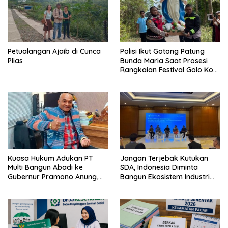
Petualangan Ajaib di Cunca
Polisi Ikut Gotong Patung
Plias
Bunda Maria Saat Prosesi
Rangkaian Festival Golo Koe
2026
Kuasa Hukum Adukan PT
Jangan Terjebak Kutukan
Multi Bangun Abadi ke
SDA, Indonesia Diminta
Gubernur Pramono Anung,
Bangun Ekosistem Industri
Tuntut Pembayaran
Berkelanjutan
Kompensasi 16 Pekerja