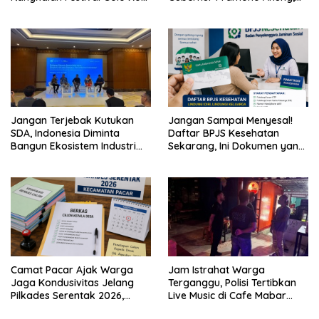
2026
Tuntut Pembayaran
Kompensasi 16 Pekerja
Jangan Terjebak Kutukan
Jangan Sampai Menyesal!
SDA, Indonesia Diminta
Daftar BPJS Kesehatan
Bangun Ekosistem Industri
Sekarang, Ini Dokumen yang
Berkelanjutan
Dibutuhkan
Camat Pacar Ajak Warga
Jam Istrahat Warga
Jaga Kondusivitas Jelang
Terganggu, Polisi Tertibkan
Pilkades Serentak 2026,
Live Music di Cafe Mabar
Delapan Desa Siap Tetapkan
Labuan Bajo