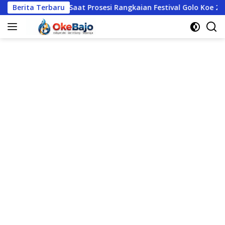
Langsung
aria Saat Prosesi Rangkaian Festival Golo Koe 2026
Berita Terbaru
Kua
ke
konten