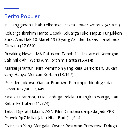
Berita Populer
Ini Tanggapan Pihak Telkomsel Pasca Tower Ambruk
(45,829)
Keluarga Ibrahim Hanta Desak Keluarga Niko Naput Tunjukkan
Surat Alas Hak 10 Maret 1990 yang Asli dan Lokasi Tanah ada
Dimana
(27,680)
Breaking News : MA Putuskan Tanah 11 Hektare di Kerangan
Sah Milik Ahli Waris Alm. Ibrahim Hanta
(15,414)
Marsel Jeramun: Pilih Pemimpin yang Rela Berkorban, Bukan
yang Hanya Mencari Korban
(13,167)
Presiden Jokowi : Ganjar Pranowo Pemimpin Ideologis dan
Dekat Rakyat
(12,449)
Kasus Curanmor, Dua Terduga Pelaku Ditangkap Warga, Satu
Kabur ke Hutan
(11,774)
Takut Dijerat Hukum, ASN Pilih Dimutasi daripada Jadi PPK
Proyek Rp7 Miliar Jalan Hita–Bari
(11,614)
Fransiska Yang Mengaku Owner Restoran Primarasa Diduga