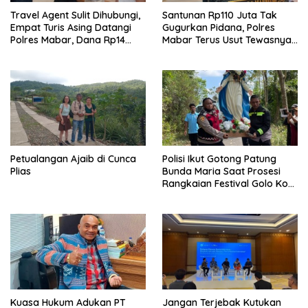
Travel Agent Sulit Dihubungi,
Santunan Rp110 Juta Tak
Empat Turis Asing Datangi
Gugurkan Pidana, Polres
Polres Mabar, Dana Rp14
Mabar Terus Usut Tewasnya
Juta Akhirnya Kembali
Dua WN China di Pulau Kelor
Petualangan Ajaib di Cunca
Polisi Ikut Gotong Patung
Plias
Bunda Maria Saat Prosesi
Rangkaian Festival Golo Koe
2026
Kuasa Hukum Adukan PT
Jangan Terjebak Kutukan