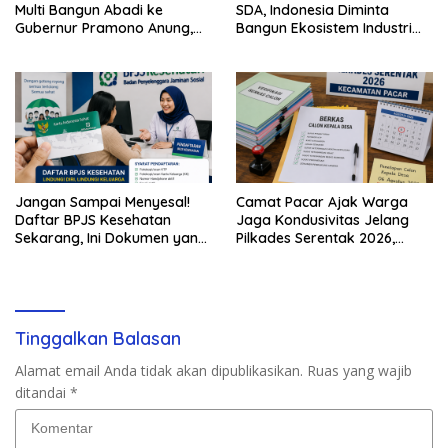
Multi Bangun Abadi ke
SDA, Indonesia Diminta
Gubernur Pramono Anung,
Bangun Ekosistem Industri
Tuntut Pembayaran
Berkelanjutan
Kompensasi 16 Pekerja
Jangan Sampai Menyesal!
Camat Pacar Ajak Warga
Daftar BPJS Kesehatan
Jaga Kondusivitas Jelang
Sekarang, Ini Dokumen yang
Pilkades Serentak 2026,
Dibutuhkan
Delapan Desa Siap Tetapkan
Calon
Tinggalkan Balasan
Alamat email Anda tidak akan dipublikasikan.
Ruas yang wajib
ditandai
*