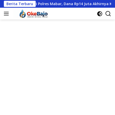
Langsung
tangi Polres Mabar, Dana Rp14 Juta Akhirnya Kembali
Berita Terbaru
S
ke
konten