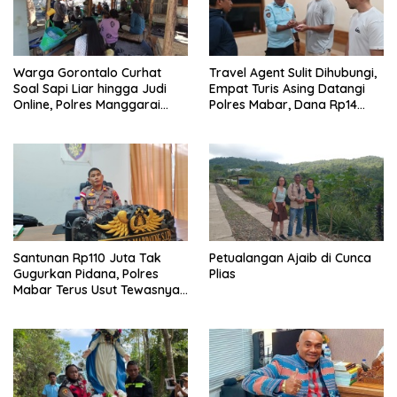
Warga Gorontalo Curhat
Travel Agent Sulit Dihubungi,
Soal Sapi Liar hingga Judi
Empat Turis Asing Datangi
Online, Polres Manggarai
Polres Mabar, Dana Rp14
Barat Janji Tindak Lanjuti
Juta Akhirnya Kembali
Santunan Rp110 Juta Tak
Petualangan Ajaib di Cunca
Gugurkan Pidana, Polres
Plias
Mabar Terus Usut Tewasnya
Dua WN China di Pulau Kelor