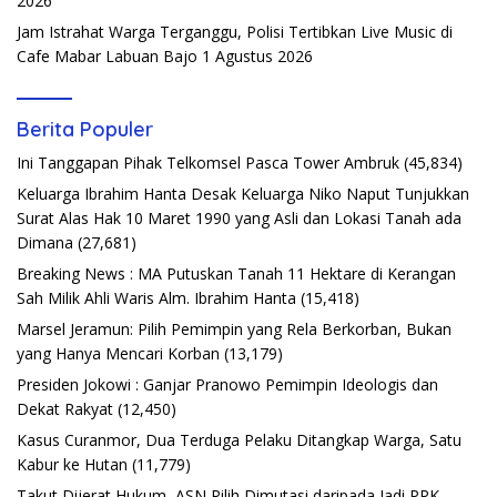
2026
Jam Istrahat Warga Terganggu, Polisi Tertibkan Live Music di
Cafe Mabar Labuan Bajo
1 Agustus 2026
Berita Populer
Ini Tanggapan Pihak Telkomsel Pasca Tower Ambruk
(45,834)
Keluarga Ibrahim Hanta Desak Keluarga Niko Naput Tunjukkan
Surat Alas Hak 10 Maret 1990 yang Asli dan Lokasi Tanah ada
Dimana
(27,681)
Breaking News : MA Putuskan Tanah 11 Hektare di Kerangan
Sah Milik Ahli Waris Alm. Ibrahim Hanta
(15,418)
Marsel Jeramun: Pilih Pemimpin yang Rela Berkorban, Bukan
yang Hanya Mencari Korban
(13,179)
Presiden Jokowi : Ganjar Pranowo Pemimpin Ideologis dan
Dekat Rakyat
(12,450)
Kasus Curanmor, Dua Terduga Pelaku Ditangkap Warga, Satu
Kabur ke Hutan
(11,779)
Takut Dijerat Hukum, ASN Pilih Dimutasi daripada Jadi PPK