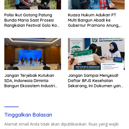
Polisi Ikut Gotong Patung
Kuasa Hukum Adukan PT
Bunda Maria Saat Prosesi
Multi Bangun Abadi ke
Rangkaian Festival Golo Koe
Gubernur Pramono Anung,
2026
Tuntut Pembayaran
Kompensasi 16 Pekerja
Jangan Terjebak Kutukan
Jangan Sampai Menyesal!
SDA, Indonesia Diminta
Daftar BPJS Kesehatan
Bangun Ekosistem Industri
Sekarang, Ini Dokumen yang
Berkelanjutan
Dibutuhkan
Tinggalkan Balasan
Alamat email Anda tidak akan dipublikasikan.
Ruas yang wajib