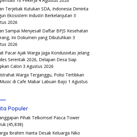
ensasi 16 Pekerja
4 Agustus 2026
an Terjebak Kutukan SDA, Indonesia Diminta
un Ekosistem Industri Berkelanjutan
3
tus 2026
an Sampai Menyesal! Daftar BPJS Kesehatan
rang, Ini Dokumen yang Dibutuhkan
3
tus 2026
t Pacar Ajak Warga Jaga Kondusivitas Jelang
ades Serentak 2026, Delapan Desa Siap
pkan Calon
3 Agustus 2026
Istrahat Warga Terganggu, Polisi Tertibkan
 Music di Cafe Mabar Labuan Bajo
1 Agustus
6
ita Populer
Tanggapan Pihak Telkomsel Pasca Tower
ruk
(45,838)
arga Ibrahim Hanta Desak Keluarga Niko