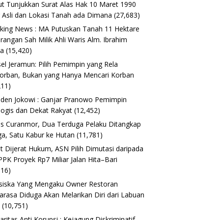
t Tunjukkan Surat Alas Hak 10 Maret 1990
 Asli dan Lokasi Tanah ada Dimana
(27,683)
king News : MA Putuskan Tanah 11 Hektare
erangan Sah Milik Ahli Waris Alm. Ibrahim
ta
(15,420)
el Jeramun: Pilih Pemimpin yang Rela
orban, Bukan yang Hanya Mencari Korban
211)
iden Jokowi : Ganjar Pranowo Pemimpin
logis dan Dekat Rakyat
(12,452)
s Curanmor, Dua Terduga Pelaku Ditangkap
a, Satu Kabur ke Hutan
(11,781)
t Dijerat Hukum, ASN Pilih Dimutasi daripada
 PPK Proyek Rp7 Miliar Jalan Hita–Bari
616)
siska Yang Mengaku Owner Restoran
arasa Diduga Akan Melarikan Diri dari Labuan
o
(10,751)
daritas Anti Korupsi : Kejagung Diskriminatif