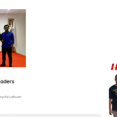
eaders
Loyola Labuan