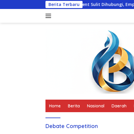
Langsung
k Lanjuti
Travel Agent Sulit Dihubungi, Empat Turis A
Berita Terbaru
ke
konten
tutup
Home
Berita
Nasional
Daerah
Debate Competition