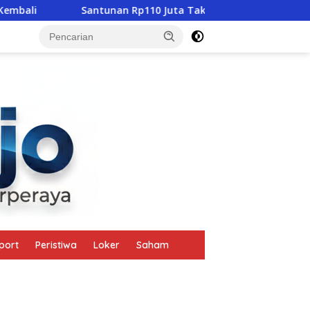
Santunan Rp110 Juta Tak Gugurkan Pidana, Polres Mabar 
tutup
port
Peristiwa
Loker
Saham