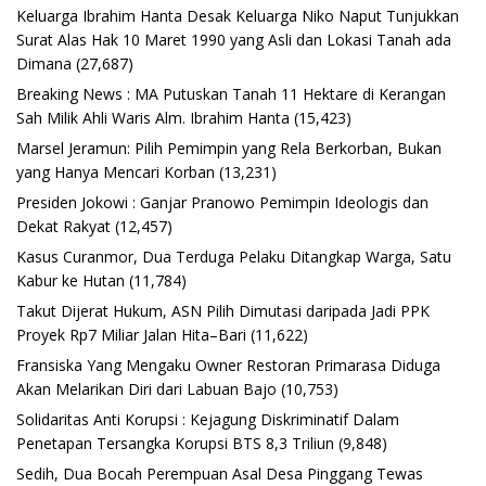
Keluarga Ibrahim Hanta Desak Keluarga Niko Naput Tunjukkan
Surat Alas Hak 10 Maret 1990 yang Asli dan Lokasi Tanah ada
Dimana
(27,687)
Breaking News : MA Putuskan Tanah 11 Hektare di Kerangan
Sah Milik Ahli Waris Alm. Ibrahim Hanta
(15,423)
Marsel Jeramun: Pilih Pemimpin yang Rela Berkorban, Bukan
yang Hanya Mencari Korban
(13,231)
Presiden Jokowi : Ganjar Pranowo Pemimpin Ideologis dan
Dekat Rakyat
(12,457)
Kasus Curanmor, Dua Terduga Pelaku Ditangkap Warga, Satu
Kabur ke Hutan
(11,784)
Takut Dijerat Hukum, ASN Pilih Dimutasi daripada Jadi PPK
Proyek Rp7 Miliar Jalan Hita–Bari
(11,622)
Fransiska Yang Mengaku Owner Restoran Primarasa Diduga
Akan Melarikan Diri dari Labuan Bajo
(10,753)
Solidaritas Anti Korupsi : Kejagung Diskriminatif Dalam
Penetapan Tersangka Korupsi BTS 8,3 Triliun
(9,848)
Sedih, Dua Bocah Perempuan Asal Desa Pinggang Tewas