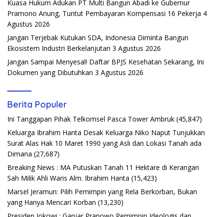
Kuasa Hukum Adukan PT Multi Bangun Abadi ke Gubernur
Pramono Anung, Tuntut Pembayaran Kompensasi 16 Pekerja
4
Agustus 2026
Jangan Terjebak Kutukan SDA, Indonesia Diminta Bangun
Ekosistem Industri Berkelanjutan
3 Agustus 2026
Jangan Sampai Menyesal! Daftar BPJS Kesehatan Sekarang, Ini
Dokumen yang Dibutuhkan
3 Agustus 2026
Berita Populer
Ini Tanggapan Pihak Telkomsel Pasca Tower Ambruk
(45,847)
Keluarga Ibrahim Hanta Desak Keluarga Niko Naput Tunjukkan
Surat Alas Hak 10 Maret 1990 yang Asli dan Lokasi Tanah ada
Dimana
(27,687)
Breaking News : MA Putuskan Tanah 11 Hektare di Kerangan
Sah Milik Ahli Waris Alm. Ibrahim Hanta
(15,423)
Marsel Jeramun: Pilih Pemimpin yang Rela Berkorban, Bukan
yang Hanya Mencari Korban
(13,230)
Presiden Jokowi : Ganjar Pranowo Pemimpin Ideologis dan