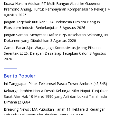
Kuasa Hukum Adukan PT Multi Bangun Abadi ke Gubernur
Pramono Anung, Tuntut Pembayaran Kompensasi 16 Pekerja
4
Agustus 2026
Jangan Terjebak Kutukan SDA, Indonesia Diminta Bangun
Ekosistem Industri Berkelanjutan
3 Agustus 2026
Jangan Sampai Menyesal! Daftar BPJS Kesehatan Sekarang, Ini
Dokumen yang Dibutuhkan
3 Agustus 2026
Camat Pacar Ajak Warga Jaga Kondusivitas Jelang Pilkades
Serentak 2026, Delapan Desa Siap Tetapkan Calon
3 Agustus
2026
Berita Populer
Ini Tanggapan Pihak Telkomsel Pasca Tower Ambruk
(45,843)
Keluarga Ibrahim Hanta Desak Keluarga Niko Naput Tunjukkan
Surat Alas Hak 10 Maret 1990 yang Asli dan Lokasi Tanah ada
Dimana
(27,684)
Breaking News : MA Putuskan Tanah 11 Hektare di Kerangan
Sah Milik Ahli Waris Alm. Ibrahim Hanta
(15,422)