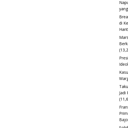
Napu
yang
Brea
di K
Han
Mars
Berk
(13,
Pres
Ideo
Kasu
Warg
Taku
Jadi
(11,
Fran
Prim
Baj
Soli