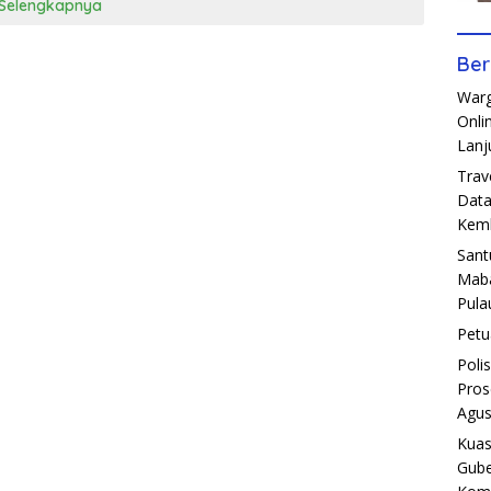
Selengkapnya
Ber
Warg
Onli
Lanj
Trav
Data
Kemb
Sant
Maba
Pula
Petu
Poli
Pros
Agus
Kuas
Gube