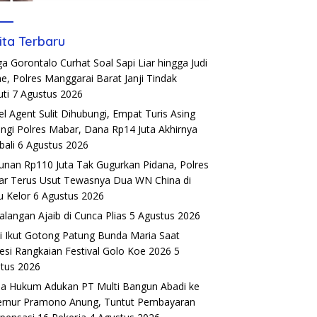
ita Terbaru
a Gorontalo Curhat Soal Sapi Liar hingga Judi
ne, Polres Manggarai Barat Janji Tindak
uti
7 Agustus 2026
el Agent Sulit Dihubungi, Empat Turis Asing
ngi Polres Mabar, Dana Rp14 Juta Akhirnya
ali
6 Agustus 2026
unan Rp110 Juta Tak Gugurkan Pidana, Polres
r Terus Usut Tewasnya Dua WN China di
u Kelor
6 Agustus 2026
alangan Ajaib di Cunca Plias
5 Agustus 2026
si Ikut Gotong Patung Bunda Maria Saat
esi Rangkaian Festival Golo Koe 2026
5
tus 2026
a Hukum Adukan PT Multi Bangun Abadi ke
rnur Pramono Anung, Tuntut Pembayaran