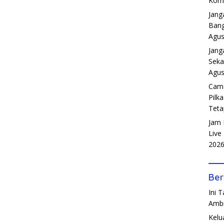
Komp
Jang
Bang
Agus
Jang
Seka
Agus
Cama
Pilk
Teta
Jam 
Live
202
Ber
Ini 
Amb
Kelu