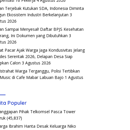
ensasi 16 Pekerja
4 Agustus 2026
an Terjebak Kutukan SDA, Indonesia Diminta
un Ekosistem Industri Berkelanjutan
3
tus 2026
an Sampai Menyesal! Daftar BPJS Kesehatan
rang, Ini Dokumen yang Dibutuhkan
3
tus 2026
t Pacar Ajak Warga Jaga Kondusivitas Jelang
ades Serentak 2026, Delapan Desa Siap
pkan Calon
3 Agustus 2026
Istrahat Warga Terganggu, Polisi Tertibkan
 Music di Cafe Mabar Labuan Bajo
1 Agustus
6
ita Populer
Tanggapan Pihak Telkomsel Pasca Tower
ruk
(45,837)
arga Ibrahim Hanta Desak Keluarga Niko