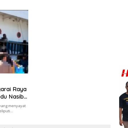
arai Raya
adu Nasib
yang menyayat
eliputi…