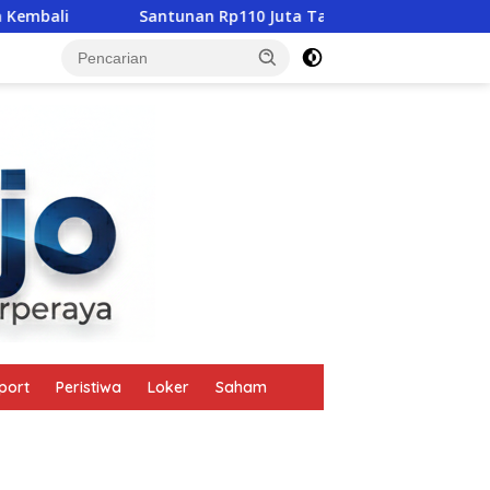
Santunan Rp110 Juta Tak Gugurkan Pidana, Polres Mabar
tutup
port
Peristiwa
Loker
Saham