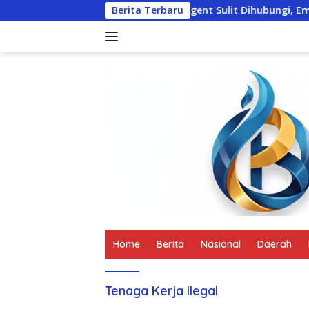
Langsung
dak Lanjuti
Travel Agent Sulit Dihubungi, Empat Turis 
Berita Terbaru
ke
konten
tutup
Home
Berita
Nasional
Daerah
Tenaga Kerja Ilegal