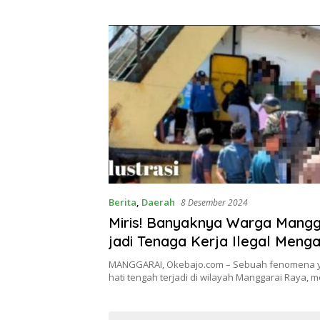
Berita
,
Daerah
8 Desember 2024
Miris! Banyaknya Warga Mangg
jadi Tenaga Kerja Ilegal Meng
ke Luar Daerah
MANGGARAI, Okebajo.com – Sebuah fenomena 
hati tengah terjadi di wilayah Manggarai Raya, m