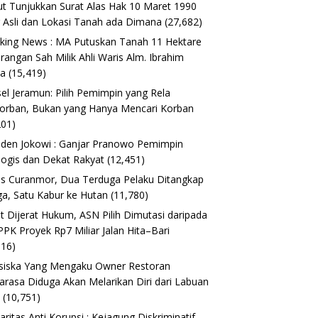
t Tunjukkan Surat Alas Hak 10 Maret 1990
 Asli dan Lokasi Tanah ada Dimana
(27,682)
king News : MA Putuskan Tanah 11 Hektare
erangan Sah Milik Ahli Waris Alm. Ibrahim
ta
(15,419)
el Jeramun: Pilih Pemimpin yang Rela
orban, Bukan yang Hanya Mencari Korban
201)
iden Jokowi : Ganjar Pranowo Pemimpin
logis dan Dekat Rakyat
(12,451)
s Curanmor, Dua Terduga Pelaku Ditangkap
a, Satu Kabur ke Hutan
(11,780)
t Dijerat Hukum, ASN Pilih Dimutasi daripada
 PPK Proyek Rp7 Miliar Jalan Hita–Bari
616)
siska Yang Mengaku Owner Restoran
arasa Diduga Akan Melarikan Diri dari Labuan
o
(10,751)
daritas Anti Korupsi : Kejagung Diskriminatif