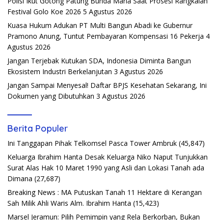
Polisi Ikut Gotong Patung Bunda Maria Saat Prosesi Rangkaian
Festival Golo Koe 2026
5 Agustus 2026
Kuasa Hukum Adukan PT Multi Bangun Abadi ke Gubernur
Pramono Anung, Tuntut Pembayaran Kompensasi 16 Pekerja
4
Agustus 2026
Jangan Terjebak Kutukan SDA, Indonesia Diminta Bangun
Ekosistem Industri Berkelanjutan
3 Agustus 2026
Jangan Sampai Menyesal! Daftar BPJS Kesehatan Sekarang, Ini
Dokumen yang Dibutuhkan
3 Agustus 2026
Berita Populer
Ini Tanggapan Pihak Telkomsel Pasca Tower Ambruk
(45,847)
Keluarga Ibrahim Hanta Desak Keluarga Niko Naput Tunjukkan
Surat Alas Hak 10 Maret 1990 yang Asli dan Lokasi Tanah ada
Dimana
(27,687)
Breaking News : MA Putuskan Tanah 11 Hektare di Kerangan
Sah Milik Ahli Waris Alm. Ibrahim Hanta
(15,423)
Marsel Jeramun: Pilih Pemimpin yang Rela Berkorban, Bukan