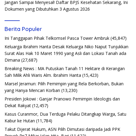
Jangan Sampai Menyesal! Daftar BPJS Kesehatan Sekarang, Ini
Dokumen yang Dibutuhkan
3 Agustus 2026
Berita Populer
Ini Tanggapan Pihak Telkomsel Pasca Tower Ambruk
(45,847)
Keluarga Ibrahim Hanta Desak Keluarga Niko Naput Tunjukkan
Surat Alas Hak 10 Maret 1990 yang Asli dan Lokasi Tanah ada
Dimana
(27,687)
Breaking News : MA Putuskan Tanah 11 Hektare di Kerangan
Sah Milik Ahli Waris Alm. Ibrahim Hanta
(15,423)
Marsel Jeramun: Pilih Pemimpin yang Rela Berkorban, Bukan
yang Hanya Mencari Korban
(13,230)
Presiden Jokowi : Ganjar Pranowo Pemimpin Ideologis dan
Dekat Rakyat
(12,457)
Kasus Curanmor, Dua Terduga Pelaku Ditangkap Warga, Satu
Kabur ke Hutan
(11,784)
Takut Dijerat Hukum, ASN Pilih Dimutasi daripada Jadi PPK
Proyek Rp7 Miliar Jalan Hita–Bari
(11,622)