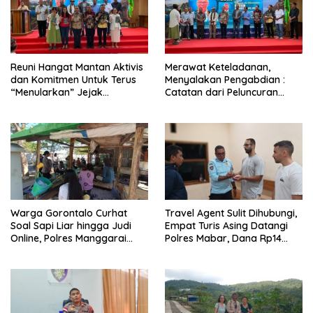
Reuni Hangat Mantan Aktivis
Merawat Keteladanan,
dan Komitmen Untuk Terus
Menyalakan Pengabdian :
“Menularkan” Jejak
Catatan dari Peluncuran
Kemanusiaan Pater Marsel
Buku Karya dan Dedikasi
Agot, SVD
Pater Marsel Agot, SVD
Warga Gorontalo Curhat
Travel Agent Sulit Dihubungi,
Soal Sapi Liar hingga Judi
Empat Turis Asing Datangi
Online, Polres Manggarai
Polres Mabar, Dana Rp14
Barat Janji Tindak Lanjuti
Juta Akhirnya Kembali