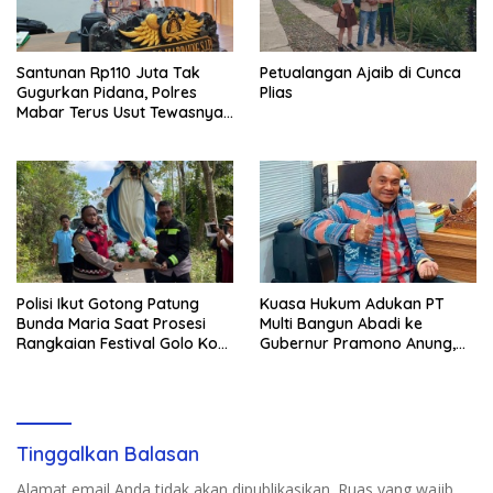
Santunan Rp110 Juta Tak
Petualangan Ajaib di Cunca
Gugurkan Pidana, Polres
Plias
Mabar Terus Usut Tewasnya
Dua WN China di Pulau Kelor
Polisi Ikut Gotong Patung
Kuasa Hukum Adukan PT
Bunda Maria Saat Prosesi
Multi Bangun Abadi ke
Rangkaian Festival Golo Koe
Gubernur Pramono Anung,
2026
Tuntut Pembayaran
Kompensasi 16 Pekerja
Tinggalkan Balasan
Alamat email Anda tidak akan dipublikasikan.
Ruas yang wajib