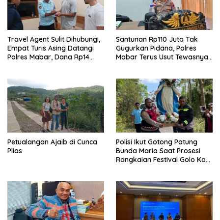
Travel Agent Sulit Dihubungi,
Santunan Rp110 Juta Tak
Empat Turis Asing Datangi
Gugurkan Pidana, Polres
Polres Mabar, Dana Rp14
Mabar Terus Usut Tewasnya
Juta Akhirnya Kembali
Dua WN China di Pulau Kelor
Petualangan Ajaib di Cunca
Polisi Ikut Gotong Patung
Plias
Bunda Maria Saat Prosesi
Rangkaian Festival Golo Koe
2026