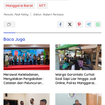
Manggarai Barat
NTT
Penulis: Pedi Pathy
Editor: Robert Perkasa
Baca Juga
Merawat Keteladanan,
Warga Gorontalo Curhat
Menyalakan Pengabdian :
Soal Sapi Liar hingga Judi
Catatan dari Peluncuran
Online, Polres Manggarai
Buku Karya dan Dedikasi
Barat Janji Tindak Lanjuti
Pater Marsel Agot, SVD