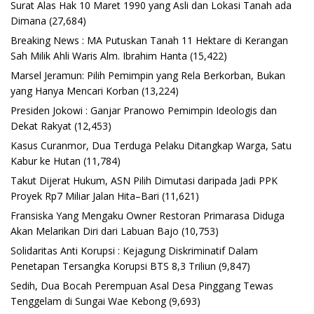
Surat Alas Hak 10 Maret 1990 yang Asli dan Lokasi Tanah ada
Dimana
(27,684)
Breaking News : MA Putuskan Tanah 11 Hektare di Kerangan
Sah Milik Ahli Waris Alm. Ibrahim Hanta
(15,422)
Marsel Jeramun: Pilih Pemimpin yang Rela Berkorban, Bukan
yang Hanya Mencari Korban
(13,224)
Presiden Jokowi : Ganjar Pranowo Pemimpin Ideologis dan
Dekat Rakyat
(12,453)
Kasus Curanmor, Dua Terduga Pelaku Ditangkap Warga, Satu
Kabur ke Hutan
(11,784)
Takut Dijerat Hukum, ASN Pilih Dimutasi daripada Jadi PPK
Proyek Rp7 Miliar Jalan Hita–Bari
(11,621)
Fransiska Yang Mengaku Owner Restoran Primarasa Diduga
Akan Melarikan Diri dari Labuan Bajo
(10,753)
Solidaritas Anti Korupsi : Kejagung Diskriminatif Dalam
Penetapan Tersangka Korupsi BTS 8,3 Triliun
(9,847)
Sedih, Dua Bocah Perempuan Asal Desa Pinggang Tewas
Tenggelam di Sungai Wae Kebong
(9,693)